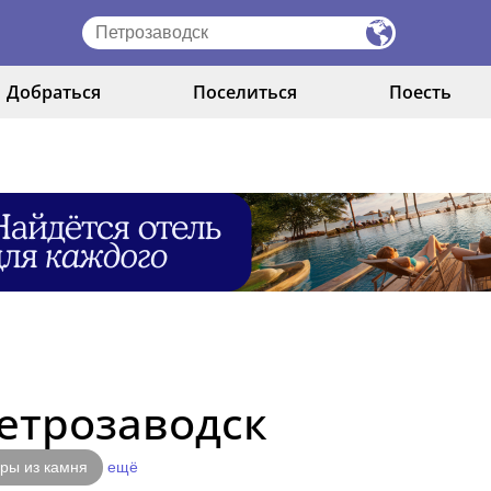
Добраться
Поселиться
Поесть
етрозаводск
ры из камня
ещё