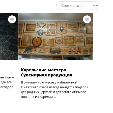
Карельские мастера.
Сувенирная продукция
нгита» –
где все
В оживленном месте у набережной
лагодаря
Онежского озера всегда найдется подарок
для родных , друзей и для себя любимого
подарок из Карелии …