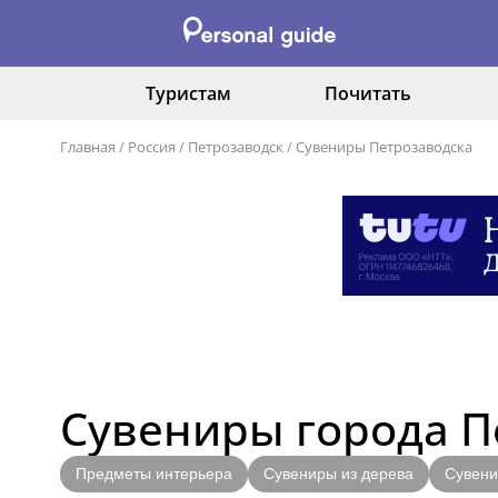
Туристам
Почитать
Главная
/
Россия
/
Петрозаводск
/
Сувениры Петрозаводска
Сувениры города П
Предметы интерьера
Сувениры из дерева
Сувени