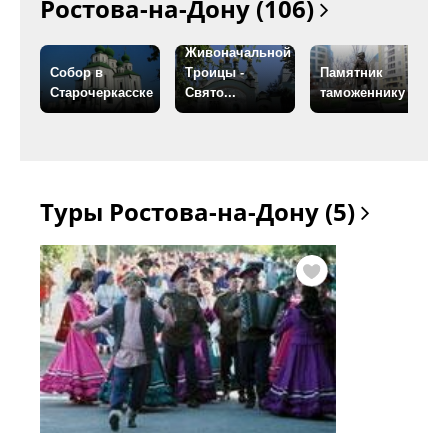
Ростова-на-Дону (106)
Храм во имя
Живоначальной
Собор в
Троицы -
Памятник
Старочеркасске
Свято...
таможеннику
Туры Ростова-на-Дону (5)