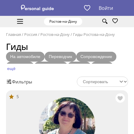
Войти
Ростов-на-Дону
Главная
/
Россия
/
Ростов-на-Дону
/
Гиды Ростова-на-Дону
Гиды
На автомобиле
Переводчик
Сопровождение
Фотограф
С лицензией
Шопинг
Бизнес
ещё
Местный житель
Фильтры
5