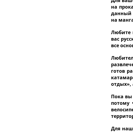
Для ваш
на прок
данный 
на манг
Любите 
вас рус
все осно
Любител
развлеч
готов ра
катамар
отдых»,
Пока вы
потому 
велосипе
террито
Для наш