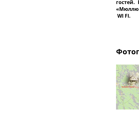
гостей.
«Мюллюп
WI FI.
Фотог