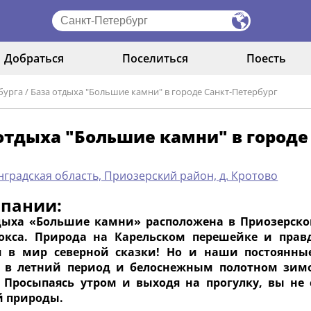
Добраться
Поселиться
Поесть
бурга
/
База отдыха "Большие камни" в городе Санкт-Петербург
отдыха "Большие камни" в городе
градская область, Приозерский район, д. Кротово
мпании:
дыха «Большие камни» расположена в Приозерском
окса. Природа на Карельском перешейке и прав
я в мир северной сказки! Но и наши постоянны
 в летний период и белоснежным полотном зимо
 Просыпаясь утром и выходя на прогулку, вы не 
й природы.