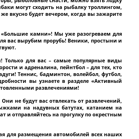
оры, рыболовные снасти, можно взять лодку
Рыбаки могут сходить на рыбалку троллингом,
 же вкусно будет вечером, когда вы зажарите
 «Большие камни»! Мы уже разогреваем для
ля вас вырубим прорубь! Веники, простыни и
твуют.
! Только для вас – самые популярные виды
рости и адреналина, пейнтбол – для тех, кто
радуги! Теннис, бадминтон, волейбол, футбол,
дробности вы узнаете в разделе «Активный
готовленными развлечениями!
 Они не будут вас отвлекать от развлечений,
ыжками на надувных батутах, катанием на
кат и отправляйтесь на прогулку по окрестным
ная для размещения автомобилей всех наших