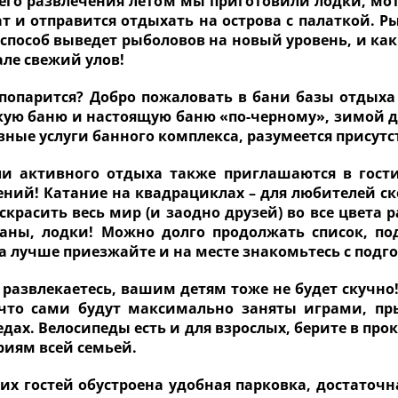
его развлечения летом мы приготовили лодки, мот
ат и отправится отдыхать на острова с палаткой. 
способ выведет рыболовов на новый уровень, и как
але свежий улов!
попарится? Добро пожаловать в бани базы отдыха
скую баню и настоящую баню «по-черному», зимой д
вные услуги банного комплекса, разумеется присутс
и активного отдыха также приглашаются в гости
ений! Катание на квадрациклах – для любителей ско
скрасить весь мир (и заодно друзей) во все цвета 
аны, лодки! Можно долго продолжать список, по
 а лучше приезжайте и на месте знакомьтесь с под
 развлекаетесь, вашим детям тоже не будет скучно!
что сами будут максимально заняты играми, пр
дах. Велосипеды есть и для взрослых, берите в про
риям всей семьей.
их гостей обустроена удобная парковка, достаточ