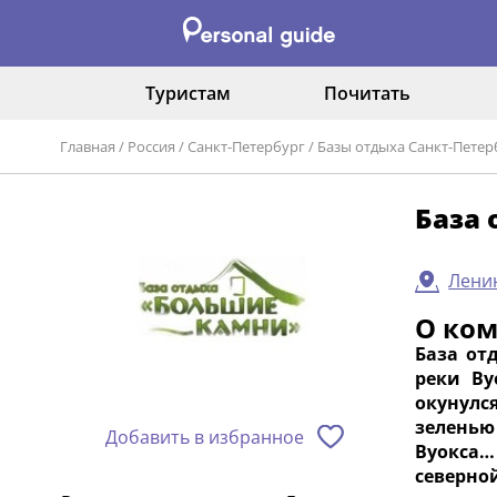
Туристам
Почитать
Главная
/
Россия
/
Санкт-Петербург
/
Базы отдыха Санкт-Петер
База 
Ленин
О ко
База от
реки Ву
окунулс
зеленью
Добавить в избранное
Вуокса…
северно