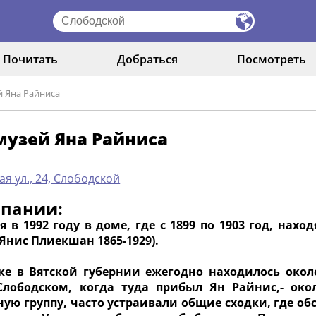
Почитать
Добраться
Посмотреть
 Яна Райниса
музей Яна Райниса
ая ул., 24, Слободской
мпании:
я в 1992 году в доме, где с 1899 по 1903 год, нах
Янис Плиекшан 1865-1929).
ке в Вятской губернии ежегодно находилось окол
Слободском, когда туда прибыл Ян Райнис,- око
ную группу, часто устраивали общие сходки, где 