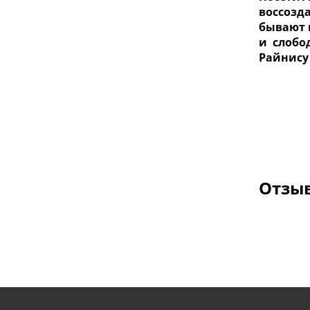
воссозд
бывают 
и слобо
Райнису 
Отзыв