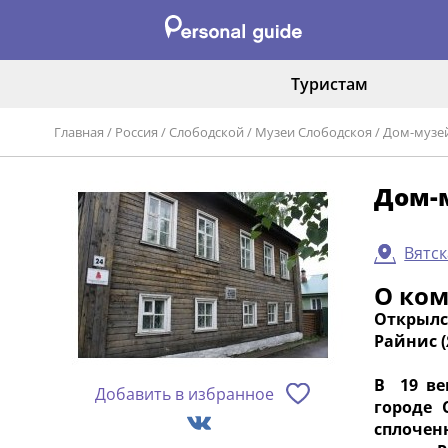
Туристам
Главная
/
Россия
/
Слободской
/
Музеи Слободскоя
/
Дом-музей
Дом-
Вятск
О ко
Открылс
Райнис (
В 19 ве
Добавить в избранное
городе 
сплочен