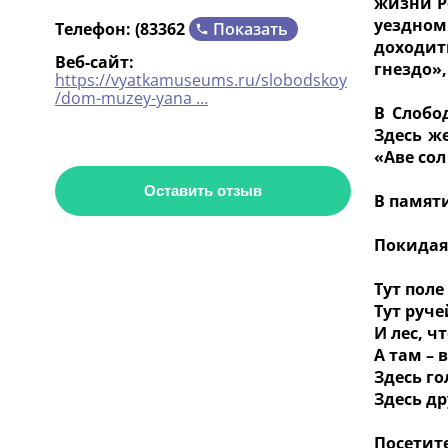
жизни Р
уездном
Показать
Телефон:
(83362
доходит
Веб-сайт:
гнездо»,
https://vyatkamuseums.ru/slobodskoy
/dom-muzey-yana …
В Слобо
Здесь ж
«Аве со
Оставить отзыв
В памят
Покидая
Тут поле
Тут руч
И лес, ч
А там – 
Здесь го
Здесь др
Посетит