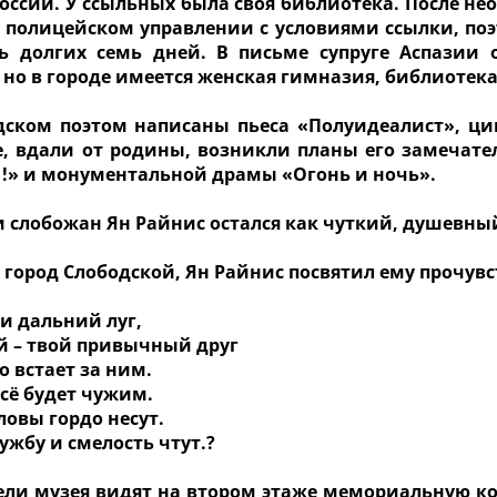
оссии. У ссыльных была своя библиотека. После н
 полицейском управлении с условиями ссылки, поэт
ь долгих семь дней. В письме супруге Аспазии 
 но в городе имеется женская гимназия, библиотека,
дском поэтом написаны пьеса «Полуидеалист», цик
е, вдали от родины, возникли планы его замечат
л !» и монументальной драмы «Огонь и ночь».
и слобожан Ян Райнис остался как чуткий, душевны
 город Слободской, Ян Райнис посвятил ему прочувс
 и дальний луг,
ей – твой привычный друг
то встает за ним.
всё будет чужим.
ловы гордо несут.
ужбу и смелость чтут.?
ели музея видят на втором этаже мемориальную ко