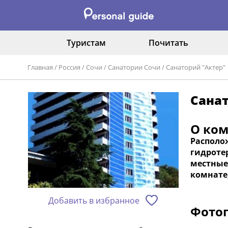
Туристам
Почитать
Главная
/
Россия
/
Сочи
/
Санатории Сочи
/
Санаторий "Актер"
Санат
О ко
Располож
гидротер
местные,
комнате,
Добавить в избранное
Фотог