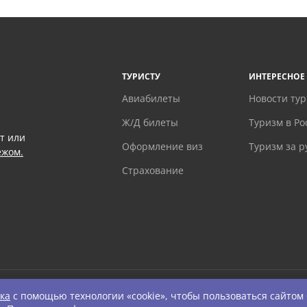
ТУРИСТУ
ИНТЕРЕСНОЕ
Авиабилеты
Новости ту
Ж/Д билеты
Туризм в Ро
т или
Оформление виз
Туризм за 
ежом.
Страхование
ка
с помощью технологии «cookie», чтобы пользоваться сайтом
ts Reserved.