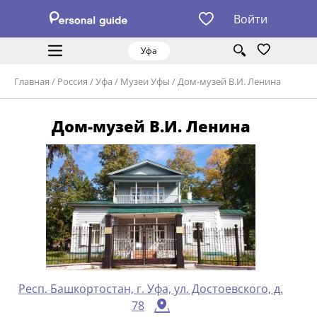
Войти
Уфа
Главная
/
Россия
/
Уфа
/
Музеи Уфы
/
Дом-музей В.И. Ленина
Дом-музей В.И. Ленина
Респ. Башкортостан, г. Уфа, ул. Достоевского, д.
78