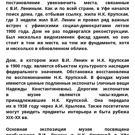
постановление увековечить места, связанные
с В.И. Лениным. Как и по всей стране, в Уфе начался
поиск дома, где, отбывая ссылку, жила Н.К. Крупская,
где 3 недели жил В.И. Ленин и провел ряд важных
встреч с уфимскими социал-демократами летом
1900 года. Дом не раз подвергался реконструкции.
Был несколько видоизменен фасад здания, но оно
стоит в том же месте, на том же фундаменте, хотя
и несколько в обновленном облике.
Дом, в котором жил В.И. Ленин и Н.К. Крупская
в 1900 году, является объектом культурного наследия
федерального значения. Обстановка восстановлена
по воспоминаниям Н.К. Крупской. В фондах музея
имеются ценные подлинные экспонаты (личные вещи
Надежды Константиновны). Дорогим экспонатом
в музее являются часы-ходики,
принадлежавшие Н.К. Крупской. Она передала
их в 1938 году через А.И. Крылова. Также посетители
могут увидеть предметы интерьера и быта рубежа
ХIХ–ХХ вв.
Основная экспозиция музея посвящена
пребыванию В.И. Ленина и Н.К. Крупской в Уфе