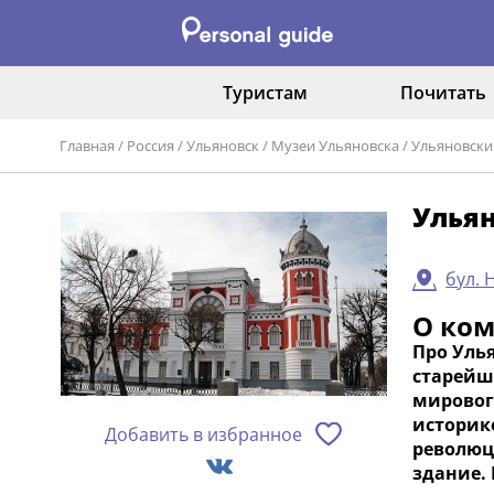
Туристам
Почитать
Главная
/
Россия
/
Ульяновск
/
Музеи Ульяновска
/
Ульяновски
Улья
бул. 
О ко
Про Уль
старейш
мировог
историк
Добавить в избранное
революц
здание.