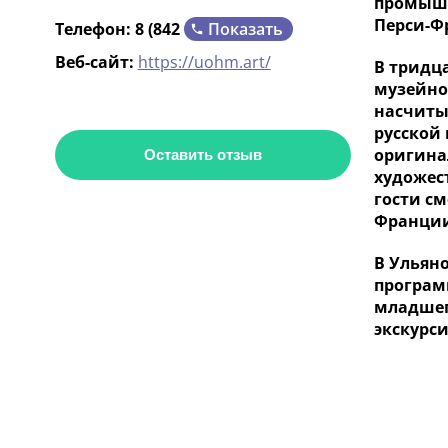
промышл
Перси-Ф
Показать
Телефон:
8 (842
Веб-сайт:
https://uohm.art/
В тридц
музейно
насчиты
русской
оригинал
Оставить отзыв
художес
гости см
Франции,
В Ульян
програм
младшег
экскурс