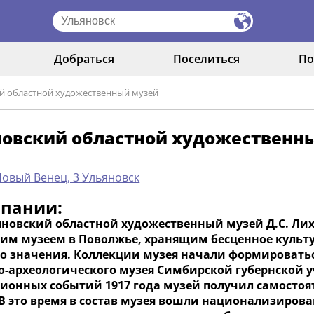
Добраться
Поселиться
По
й областной художественный музей
новский областной художественн
Новый Венец, 3 Ульяновск
мпании:
яновский областной художественный музей Д.С. Лиха
им музеем в Поволжье, хранящим бесценное культу
о значения. Коллекции музея начали формироваться
о-археологического музея Симбирской губернской 
ионных событий 1917 года музей получил самостоят
 В это время в состав музея вошли национализиров