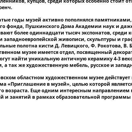
енников, купцов, среди которых особенно стоит от
ренч.
атые годы музей активно пополнялся памятниками, 
го фонда, Пушкинского Дома Академии наук и даже
вают более одиннадцати тысяч экспонатов, среди 
 и западноевропейской живописи, скульптуры и гра
ьные полотна кисти Д. Левицкого, Ф. Рокотова, В. 
твенном музее имеется отдел, посвященный декора
огут найти уникальную античную керамику 4-3 веко
 а так же художественную мебель, русское и запад
овском областном художественном музее действует
ма «Приглашение в музей», целью которой являетс
о возраста. Еще одним интересным направлением м
ий и занятий в рамках образовательной программы 