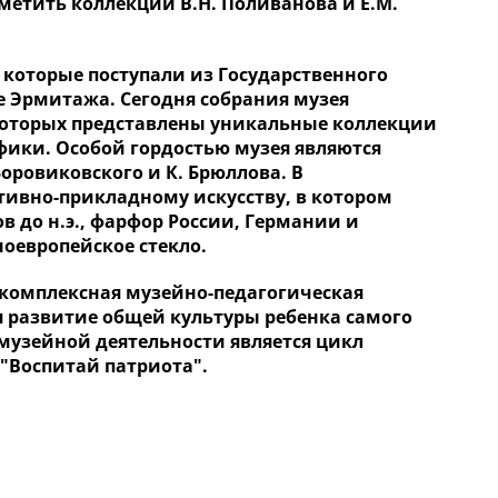
метить коллекции В.Н. Поливанова и Е.М.
которые поступали из Государственного
 Эрмитажа. Сегодня собрания музея
которых представлены уникальные коллекции
фики. Особой гордостью музея являются
Боровиковского и К. Брюллова. В
тивно-прикладному искусству, в котором
в до н.э., фарфор России, Германии и
ноевропейское стекло.
 комплексная музейно-педагогическая
я развитие общей культуры ребенка самого
узейной деятельности является цикл
"Воспитай патриота".