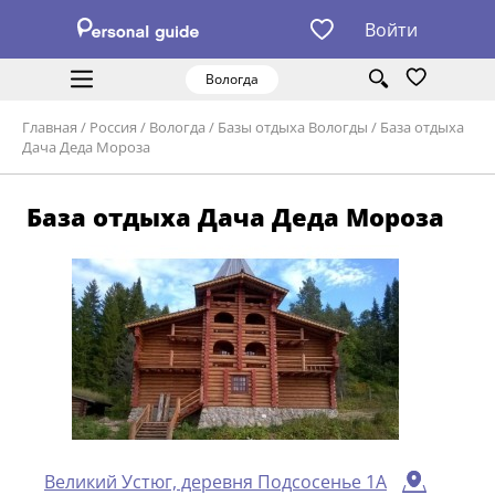
Войти
Вологда
Главная
/
Россия
/
Вологда
/
Базы отдыха Вологды
/
База отдыха
Дача Деда Мороза
База отдыха Дача Деда Мороза
Великий Устюг, деревня Подсосенье 1А