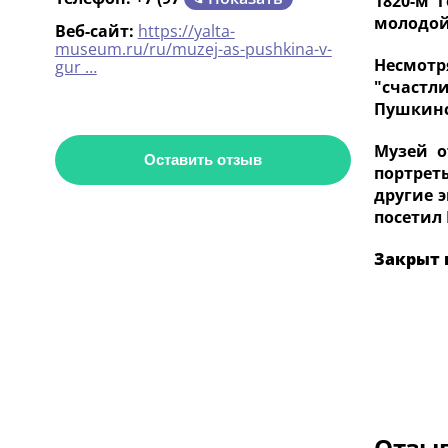
1820-м 
молодой
Веб-сайт:
https://yalta-
museum.ru/ru/muzej-as-pushkina-v-
Несмотря
gur …
"счастл
Пушкинс
Музей о
Оставить отзыв
портрет
другие 
посетил
Закрыт 
Отзыв