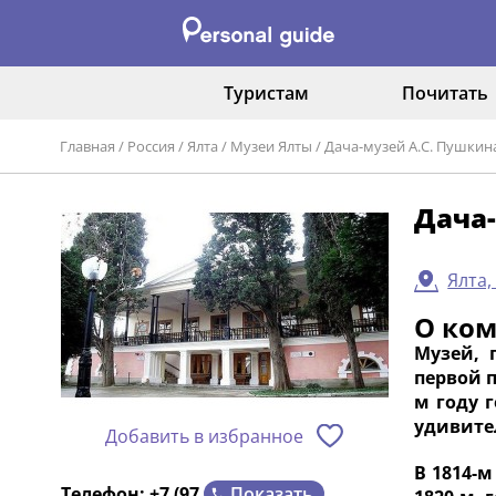
Туристам
Почитать
Главная
/
Россия
/
Ялта
/
Музеи Ялты
/
Дача-музей А.С. Пушкин
Дача-
Ялта,
О ко
Музей, 
первой 
м году 
удивите
Добавить в избранное
В 1814-
Показать
Телефон:
+7 (97