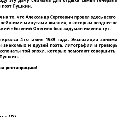
году эту дачу снимала для отдыха семья генерала
 поэт Пушкин.
 на то, что Александр Сергеевич провел здесь всего 
ивейшими минутами жизни», к которым позднее во
кий «Евгений Онегин» был задуман именно тут.
ткрылся 4-го июня 1989 года. Экспозиция занима
ы знакомых и друзей поэта, литографии и гравюр
экспонаты той эпохи, которые помогают совершить
 Пушкин.
на реставрацию!
ы (0)