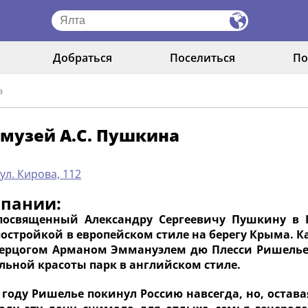
Добраться
Поселиться
По
а
музей А.С. Пушкина
 ул. Кирова, 112
мпании:
посвященный Александру Сергеевичу Пушкину в Г
постройкой в европейском стиле на берегу Крыма. К
герцогом Арманом Эммануэлем дю Плесси Ришелье п
льной красоты парк в английском стиле.
м году Ришелье покинул Россию навсегда, но, остав