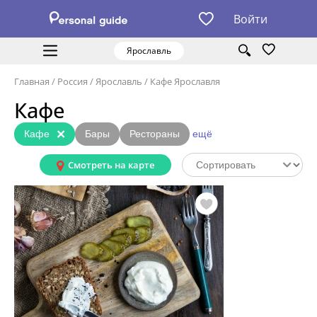
Войти
Ярославль
Главная
/
Россия
/
Ярославль
/
Кафе Ярославля
Кафе
×
Кафе
Бары
Рестораны
ещё
Смотреть на карте