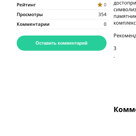
достопри
Рейтинг
0
символиз
Просмотры
354
памятник
комплекс,
Комментарии
0
Рекоменд
Оставить комментарий
3
Комме