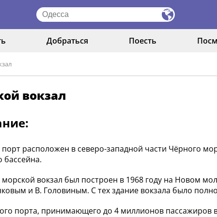
ть
Добраться
Поесть
Посм
кзал
кой вокзал
ание:
 порт расположен в северо-западной части Чёрного мо
о бассейна.
 морской вокзал был построен в 1968 году на Новом мо
яковым и В. Головиным. С тех здание вокзала было пол
того порта, принимающего до 4 миллионов пассажиров 