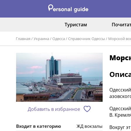
Туристам
Почита
Главная
/
Украина
/
Одесса
/
Справочник Одессы
/
Морской во
Морс
Опис
Одесский
азовског
Одесский
Добавить в избранное
В. Кремл
Входит в категорию
ЖД вокзалы
Вокруг э