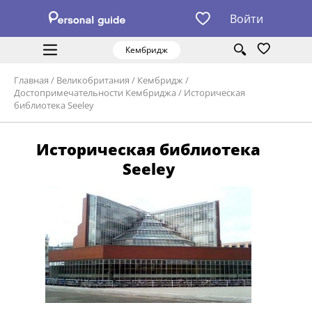
Войти
Кембридж
Главная
/
Великобритания
/
Кембридж
/
Достопримечательности Кембриджа
/
Историческая
библиотека Seeley
Историческая библиотека
Seeley