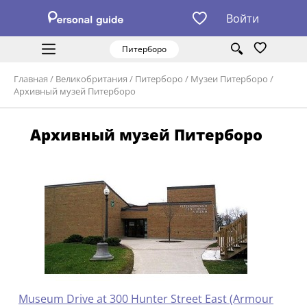
Войти
Питерборо
Главная
/
Великобритания
/
Питерборо
/
Музеи Питерборо
/
Архивный музей Питерборо
Архивный музей Питерборо
Museum Drive at 300 Hunter Street East (Armour