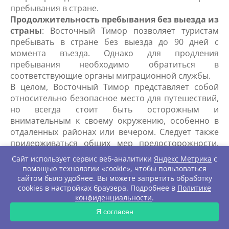
пребывания в стране.
Продолжительность пребывания без выезда из
страны
: Восточный Тимор позволяет туристам
пребывать в стране без выезда до 90 дней с
момента въезда. Однако для продления
пребывания необходимо обратиться в
соответствующие органы миграционной службы.
В целом, Восточный Тимор представляет собой
относительно безопасное место для путешествий,
но всегда стоит быть осторожным и
внимательным к своему окружению, особенно в
отдаленных районах или вечером. Следует также
придерживаться общих мер предосторожности,
чтобы избежать проблем.
Сайт использует сервис веб-аналитики
Яндекс Метрика
с
помощью технологии «cookie», чтобы пользоваться
Местная валюта и таможенные правила
сайтом было удобнее. Вы можете запретить обработку
в Восточном Тиморе
cookies в настройках браузера. Подробнее в
Политике
конфиденциальности
.
Местная валюта Восточного Тимора - доллар США
ЗАПРОС
(USD). В стране официально используется доллар
Я согласен
как основная валюта, и большинство транзакций