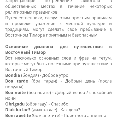
запрещающие потребление алкоголя в
общественных местах в течение некоторых
религиозных праздников.
Путешественники, следуя этим простым правилам
и проявляя уважение к местной культуре и
традициям, могут сделать свое пребывание в
Восточном Тиморе приятным и безопасным.
Основные диалоги для путешествия в
Восточный Тимор
Вот несколько основных слов и фраз на тетум,
которые могут быть полезными при путешествии в
Восточный Тимор:
Bondia
(бондия) - Доброе утро
Boa tarde
(боа тарди) - Добрый день (после
полудня)
Boa noite
(боа ноите) - Добрый вечер / спокойной
ночи
Obrigadu
(обригаду) - Спасибо
Diak ka lae?
(диак ка лае) - Как дела?
Bom apetite
(бом апетите) - Приятного аппетита