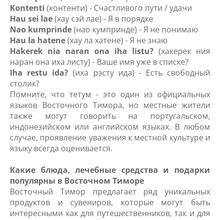
Kontenti
(контенти) - Счастливого пути / удачи
Hau sei lae
(хау сэй лае) - Я в порядке
Nao kumprinde
(нао кумпринде) - Я не понимаю
Hau la hatene
(хау ла хатене) - Я не знаю
Hakerek nia naran ona iha listu?
(хакерек ния
наран она иха листу) - Ваше имя уже в списке?
Iha restu ida?
(иха рэсту ида) - Есть свободный
столик?
Помните, что тетум - это один из официальных
языков Восточного Тимора, но местные жители
также могут говорить на португальском,
индонезийском или английском языках. В любом
случае, проявление уважения к местной культуре и
языку всегда оценивается.
Какие блюда, лечебные средства и подарки
популярны в Восточном Тиморе
Восточный Тимор предлагает ряд уникальных
продуктов и сувениров, которые могут быть
интересными как для путешественников, так и для