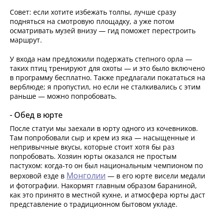
Совет: если хотите избежать толпы, лучше сразу
подняться на смотровую площадку, а уже потом
осматривать музей внизу — гид поможет перестроить
маршрут.
У входа нам предложили подержать степного орла —
таких птиц тренируют для охоты — и это было включено
в программу бесплатно. Также предлагали покататься на
верблюде; я пропустил, но если не сталкивались с этим
раньше — можно попробовать.
- Обед в юрте
После статуи мы заехали в юрту одного из кочевников.
Там попробовали сыр и крем из яка — насыщенные и
непривычные вкусы, которые стоит хотя бы раз
попробовать. Хозяин юрты оказался не простым
пастухом: когда-то он был национальным чемпионом по
Монголии
верховой езде в
— в его юрте висели медали
и фотографии. Накормят главным образом бараниной,
как это принято в местной кухне, и атмосфера юрты даст
представление о традиционном бытовом укладе.