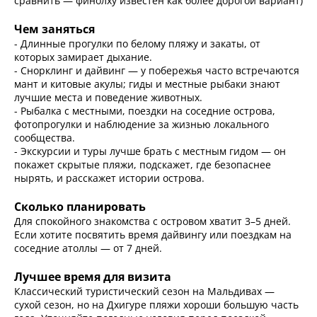
сравнить — финолху известен как более дорогой вариант)
Чем заняться
- Длинные прогулки по белому пляжу и закаты, от
которых замирает дыхание.
- Снорклинг и дайвинг — у побережья часто встречаются
мант и китовые акулы; гиды и местные рыбаки знают
лучшие места и поведение животных.
- Рыбалка с местными, поездки на соседние острова,
фотопрогулки и наблюдение за жизнью локального
сообщества.
- Экскурсии и туры лучше брать с местным гидом — он
покажет скрытые пляжи, подскажет, где безопаснее
нырять, и расскажет истории острова.
Сколько планировать
Для спокойного знакомства с островом хватит 3–5 дней.
Если хотите посвятить время дайвингу или поездкам на
соседние атоллы — от 7 дней.
Лучшее время для визита
Классический туристический сезон на Мальдивах —
сухой сезон, но на Дхигуре пляжи хороши большую часть