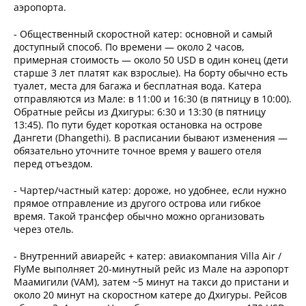
аэропорта.
- Общественный скоростной катер: основной и самый
доступный способ. По времени — около 2 часов,
примерная стоимость — около 50 USD в один конец (дети
старше 3 лет платят как взрослые). На борту обычно есть
туалет, места для багажа и бесплатная вода. Катера
отправляются из Мале: в 11:00 и 16:30 (в пятницу в 10:00).
Обратные рейсы из Дхигуры: 6:30 и 13:30 (в пятницу
13:45). По пути будет короткая остановка на острове
Дангети (Dhangethi). В расписании бывают изменения —
обязательно уточните точное время у вашего отеля
перед отъездом.
- Чартер/частный катер: дороже, но удобнее, если нужно
прямое отправление из другого острова или гибкое
время. Такой трансфер обычно можно организовать
через отель.
- Внутренний авиарейс + катер: авиакомпания Villa Air /
FlyMe выполняет 20‑минутный рейс из Мале на аэропорт
Маамигили (VAM), затем ~5 минут на такси до пристани и
около 20 минут на скоростном катере до Дхигуры. Рейсов