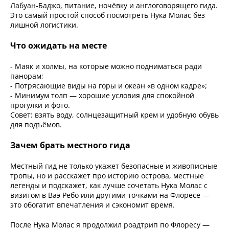
Лабуан-Баджо, питание, ночёвку и англоговорящего гида.
Это самый простой способ посмотреть Нука Молас без
лишной логистики.
Что ожидать на месте
- Маяк и холмы, на которые можно подниматься ради
панорам;
- Потрясающие виды на горы и океан «в одном кадре»;
- Минимум толп — хорошие условия для спокойной
прогулки и фото.
Совет: взять воду, солнцезащитный крем и удобную обувь
для подъёмов.
Зачем брать местного гида
Местный гид не только укажет безопасные и живописные
тропы, но и расскажет про историю острова, местные
легенды и подскажет, как лучше сочетать Нука Молас с
визитом в Ваэ Ребо или другими точками на Флоресе —
это обогатит впечатления и сэкономит время.
После Нука Молас я продолжил роадтрип по Флоресу —