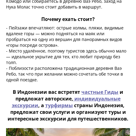
Комодо или собираетесь в деревню Ваэ Ребо, заход на
Нука Молас точно стоит добавить в маршрут.
Почему ехать стоит?
- Пейзажи впечатляют: острые холмы, пляжи, видимые
вдалеке горы — можно подняться на маяк или
пробраться на одну из вершин для панорамных видов
«горы посреди острова».
- Место удалённое, поэтому туристов здесь обычно мало
— идеальное укрытие для тех, кто любит природу без
толп.
- Поблизости расположена традиционная деревня Ваэ
Ребо, так что при желании можно сочетать обе точки в
одной поездке.
В Индонезии вас встретят
частные Гиды
и
предложат авторские,
индивидуальные
экскурсии
, а
турфирмы
страны Индонезия,
предложат свои услуги и организуют туры и
интересные экскурсии для путешественников.