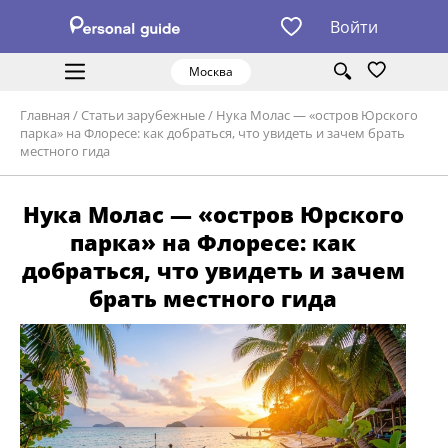
Войти
Москва
Главная
/
Статьи зарубежные
/
Нука Молас — «остров Юрского
парка» на Флоресе: как добраться, что увидеть и зачем брать
местного гида
Нука Молас — «остров Юрского
парка» на Флоресе: как
добраться, что увидеть и зачем
брать местного гида