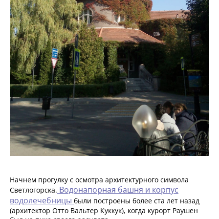
Начнем прогулку с осмотра архитектурного символа
Водонапорная башня и корпус
Светлогорска.
водолечебницы
были построены более ста лет назад
(архитектор Отто Вальтер Куккук), когда курорт Раушен