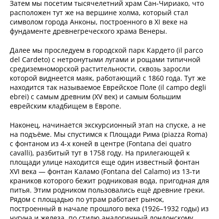
Затем мы посетим тысячелетний храм Сан-Чириако, что
расположен тут же на вершине холма, который стал
символом города Анконы, построенного в XI веке на
фундаменте древнегреческого храма Венеры.
Далее мы проследуем в городской парк Кардето (il parco
del Cardeto) с нетронутыми лугами и рощами типичной
средиземноморской растительности, сквозь заросли
которой виднеется маяк, работающий с 1860 года. Тут же
находится так называемое Еврейское Поле (il campo degli
ebrei) с самым древним (XV век) и самым большим
еврейским кладбищем в Европе.
Наконец, начинается экскурсионный этап на спуске, а не
на подъёме. Мы спустимся к Площади Рима (piazza Roma)
с фонтаном из 4-х коней в центре (Fontana dei quatro
cavalli), разбитый тут в 1758 году. На прилегающей к
площади улице находится еще один известный фонтан
XVI века — фонтан Каламо (Fontana del Calamo) из 13-ти
краников которого бежит родниковая вода, пригодная для
питья. Этим родником пользовались ещё древние греки.
Рядом с площадью по утрам работает рынок,
построенный в начале прошлого века (1926–1932 годы) из
чугуна и железа, по стилю аналогичный лондонскому