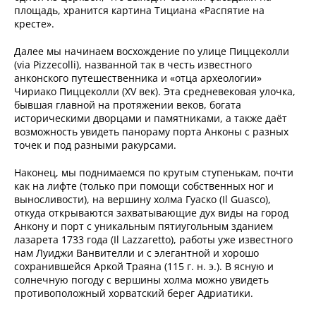
площадь, хранится картина Тициана «Распятие на
кресте».
Далее мы начинаем восхождение по улице Пиццеколли
(via Pizzecolli), названной так в честь известного
анконского путешественника и «отца археологии»
Чириако Пиццеколли (XV век). Эта средневековая улочка,
бывшая главной на протяжении веков, богата
историческими дворцами и памятниками, а также даёт
возможность увидеть панораму порта Анконы с разных
точек и под разными ракурсами.
Наконец, мы поднимаемся по крутым ступенькам, почти
как на лифте (только при помощи собственных ног и
выносливости), на вершину холма Гyаско (Il Guasco),
откуда открываются захватывающие дух виды на город
Анкону и порт с уникальным пятиугольным зданием
лазарета 1733 года (Il Lazzaretto), работы уже известного
нам Луиджи Ванвителли и с элегантной и хорошо
сохранившейся Аркой Траяна (115 г. н. э.). В ясную и
солнечную погоду с вершины холма можно увидеть
противоположный хорватский берег Адриатики.