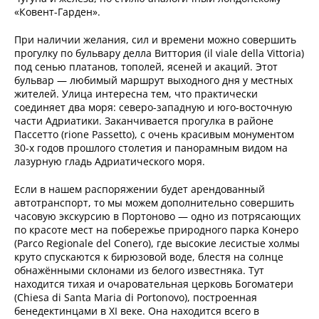
«Ковент-Гарден».
При наличии желания, сил и времени можно совершить
прогулку по бульвару делла Виттория (il viale della Vittoria)
под сенью платанов, тополей, ясеней и акаций. Этот
бульвар — любимый маршрут выходного дня у местных
жителей. Улица интересна тем, что практически
соединяет два моря: северо-западную и юго-восточную
части Адриатики. Заканчивается прогулка в районе
Пассетто (rione Passetto), с очень красивым монументом
30-х годов прошлого столетия и панорамным видом на
лазурную гладь Адриатического моря.
Если в нашем распоряжении будет арендованный
автотранспорт, то мы можем дополнительно совершить
часовую экскурсию в Портоново — одно из потрясающих
по красоте мест на побережье природного парка Конеро
(Parco Regionale del Conero), где высокие лесистые холмы
круто спускаются к бирюзовой воде, блестя на солнце
обнажёнными склонами из белого известняка. Тут
находится тихая и очаровательная церковь Богоматери
(Chiesa di Santa Maria di Portonovo), построенная
бенедектинцами в XI веке. Она находится всего в