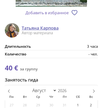
Добавить в избранное
Татьяна Карпова
Автор материала
Длительность
3 часа
Количество
- чел.
40 €
за группу
Занятость гида
Пн
Вт
Ср
Чт
Пт
Сб
Вс
27
28
29
30
31
1
2