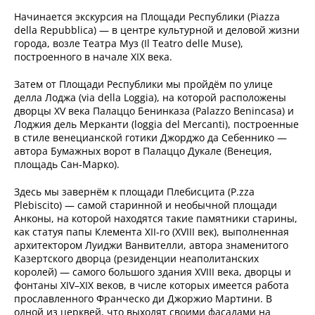
Начинается экскурсия на Площади Республики (Piazza
della Repubblica) — в центре культурной и деловой жизни
города, возле Театра Муз (Il Teatro delle Muse),
построенного в начале XIX века.
Затем от Площади Республики мы пройдём по улице
делла Лоджа (via della Loggia), на которой расположены
дворцы XV века Палаццо Бенинказа (Palazzo Benincasa) и
Лоджия дель Мерканти (loggia del Mercanti), построенные
в стиле венецианской готики Джорджо да Себеннико —
автора Бумажных ворот в Палаццо Дукале (Венеция,
площадь Сан-Марко).
Здесь мы завернём к площади Плебисцита (P.zza
Plebiscito) — самой старинной и необычной площади
Анконы, на которой находятся такие памятники старины,
как статуя папы Клемента XII-го (XVIII век), выполненная
архитектором Луиджи Ванвителли, автора знаменитого
Казертского дворца (резиденции неаполитанских
королей) — самого большого здания XVIII века, дворцы и
фонтаны XIV–XIX веков, в числе которых имеется работа
прославленного Франческо ди Джоржио Мартини. В
одной из церквей, что выходят своими фасадами на