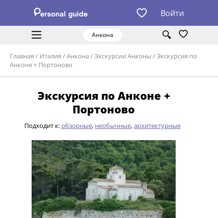
Войти
Анкона
Главная
/
Италия
/
Анкона
/
Экскурсии Анконы
/
Экскурсия по
Анконе + Портоново
Экскурсия по Анконе +
Портоново
Подходит к:
обзорные
,
необычные
,
архитектурные