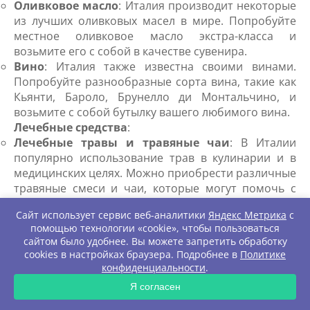
Оливковое масло
: Италия производит некоторые
из лучших оливковых масел в мире. Попробуйте
местное оливковое масло экстра-класса и
возьмите его с собой в качестве сувенира.
Вино
: Италия также известна своими винами.
Попробуйте разнообразные сорта вина, такие как
Кьянти, Бароло, Брунелло ди Монтальчино, и
возьмите с собой бутылку вашего любимого вина.
Лечебные средства
:
Лечебные травы и травяные чаи
: В Италии
популярно использование трав в кулинарии и в
медицинских целях. Можно приобрести различные
травяные смеси и чаи, которые могут помочь с
улучшением пищеварения, сном и другими
Сайт использует сервис веб-аналитики
Яндекс Метрика
с
проблемами.
помощью технологии «cookie», чтобы пользоваться
Сувениры
:
сайтом было удобнее. Вы можете запретить обработку
Керамика и фарфор
: Ручная роспись керамики и
cookies в настройках браузера. Подробнее в
Политике
фарфора - это одно из традиционных искусств
конфиденциальности
.
Италии. Приобретите украшенные тарелки, вазы
ЗАПРОС
Я согласен
или другие предметы декора для вашего дома.
Кожаные изделия
: Италия известна своим