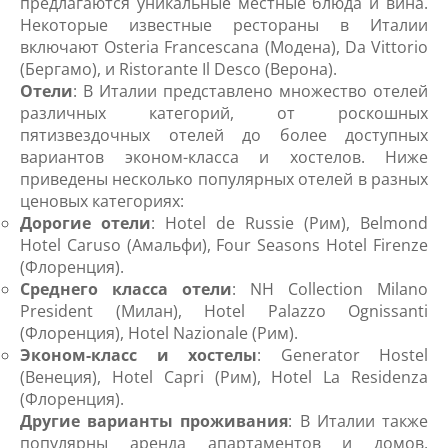
предлагаются уникальные местные блюда и вина.
Некоторые известные рестораны в Италии
включают Osteria Francescana (Модена), Da Vittorio
(Бергамо), и Ristorante Il Desco (Верона).
Отели
: В Италии представлено множество отелей
различных категорий, от роскошных
пятизвездочных отелей до более доступных
вариантов эконом-класса и хостелов. Ниже
приведены несколько популярных отелей в разных
ценовых категориях:
Дорогие отели
: Hotel de Russie (Рим), Belmond
Hotel Caruso (Амальфи), Four Seasons Hotel Firenze
(Флоренция).
Среднего класса отели
: NH Collection Milano
President (Милан), Hotel Palazzo Ognissanti
(Флоренция), Hotel Nazionale (Рим).
Эконом-класс и хостелы
: Generator Hostel
(Венеция), Hotel Capri (Рим), Hotel La Residenza
(Флоренция).
Другие варианты проживания
: В Италии также
популярны аренда апартаментов и домов,