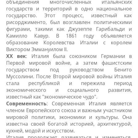
объединения многочисленных итальянских
государств и территорий в одно национальное
государство. Этот процесс, известный как
рисорджименто, был возглавлен политическими
фигурами, такими как Джузеппе Гарибальди и
Камилло Кавур. В 1861 году объявляется
образование Королевства Италии с королем
Виктором Эммануилом II.
XX век
: Италия была союзником Германии в
Первой мировой войне, а затем фашистским
государством под руководством Бенито
Муссолини. После Второй мировой войны Италия
стала республикой и пережила период
экономического и социального развития,
известный как "экономическое чудо".
Современность
: Современная Италия является
членом Европейского союза и важным участником
мировой политики, экономики и культуры. Она
известна своей богатой историей, архитектурой,
кухней, модой и искусством.
Италия продолжает развиваться и изменяться,