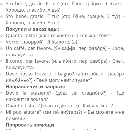
Sto bene, grazie. E Lei? (сто бэ́не, гра́циэ. Э лэй?) -
Хорошо, спасибо. А вы?
Sto bene, grazie. E tu? (сто бэ́не, гра́циэ. Э ту?) -
Хорошо, спасибо. А ты?
Покупки и заказ еды
:
Quanto costa? (кванто коста?) - Сколько стоит?
Vorrei... (воррэй) - Я бы хотел(а)...
Un caffè, per favore. (у́н ка́ффэ, пер фаво́рэ) - Кофе,
пожалуйста.
Il conto, per favore. (иль ко́нто, пер фаво́рэ) - Счет,
пожалуйста.
Dove posso trovare il bagno? (до́вэ по́ссо трава́рэ
иль ба́ньо?) - Где я могу найти туалет?
Направления и запросы
:
Dov'è la stazione? (до́вэ ла стацио́нэ?) - Где
находится вокзал?
Quanto dista...? (кванто ди́ста...?) - Как далеко...?
Mi può aiutare? (ми по́ аиу́тарэ?) - Вы можете мне
помочь?
Попросить помощи
: