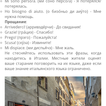
Mi sono perso/a. (ми со́но пе́рсо/a) - Я потерялся/
потерялась.
Ho bisogno di aiuto. (о бизо́ньо ди аиу́то) - Мне
нужна помощь.
Прощание
:
Arrivederci! (арривэде́рчи) - До свидания!
Grazie! (гра́циэ) - Спасибо!
Prego! (прэго) - Пожалуйста!
Scusa! (ску́за) - Извините!
Mi dispiace. (ми диспья́чэ) - Мне жаль.
Не стесняйтесь использовать эти фразы, когда
находитесь в Италии. Местные жители оценят
ваше старание поговорить на их языке, даже если
ваше знание итальянского языка ограничено.