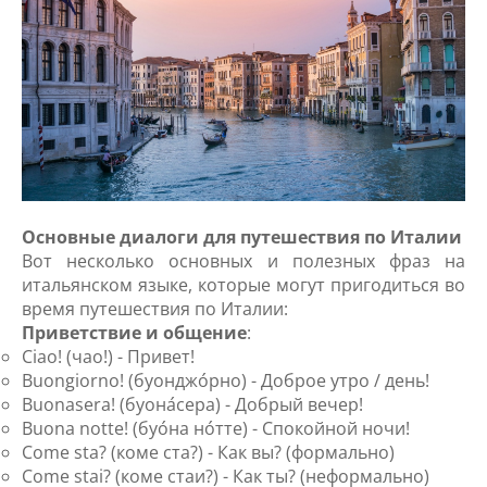
Основные диалоги для путешествия по Италии
Вот несколько основных и полезных фраз на
итальянском языке, которые могут пригодиться во
время путешествия по Италии:
Приветствие и общение
:
Ciao! (чао!) - Привет!
Buongiorno! (буонджо́рно) - Доброе утро / день!
Buonasera! (буона́сера) - Добрый вечер!
Buona notte! (буо́на но́тте) - Спокойной ночи!
Come sta? (коме ста?) - Как вы? (формально)
Come stai? (коме стаи?) - Как ты? (неформально)