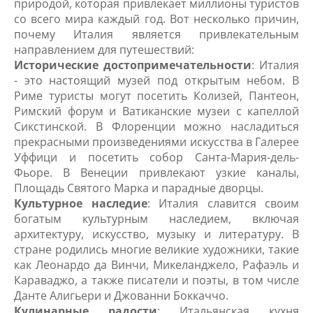
природой, которая привлекает миллионы туристов
со всего мира каждый год. Вот несколько причин,
почему Италия является привлекательным
направлением для путешествий:
Исторические достопримечательности
: Италия
- это настоящий музей под открытым небом. В
Риме туристы могут посетить Колизей, Пантеон,
Римский форум и Ватиканские музеи с капеллой
Сикстинской. В Флоренции можно насладиться
прекрасными произведениями искусства в Галерее
Уффици и посетить собор Санта-Мария-дель-
Фьоре. В Венеции привлекают узкие каналы,
Площадь Святого Марка и парадные дворцы.
Культурное наследие
: Италия славится своим
богатым культурным наследием, включая
архитектуру, искусство, музыку и литературу. В
стране родились многие великие художники, такие
как Леонардо да Винчи, Микеланджело, Рафаэль и
Караваджо, а также писатели и поэты, в том числе
Данте Алигьери и Джованни Боккаччо.
Кулинарные радости
: Итальянская кухня