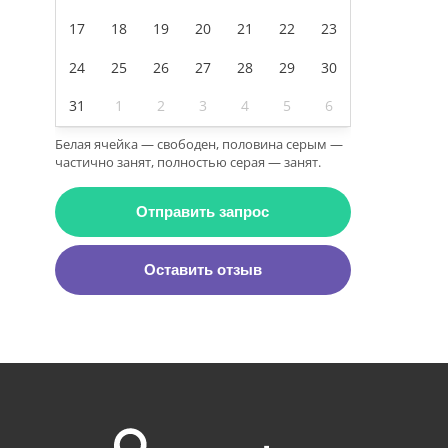
17
18
19
20
21
22
23
24
25
26
27
28
29
30
31
1
2
3
4
5
6
Белая ячейка — свободен, половина серым —
частично занят, полностью серая — занят.
Отправить запрос
Оставить отзыв