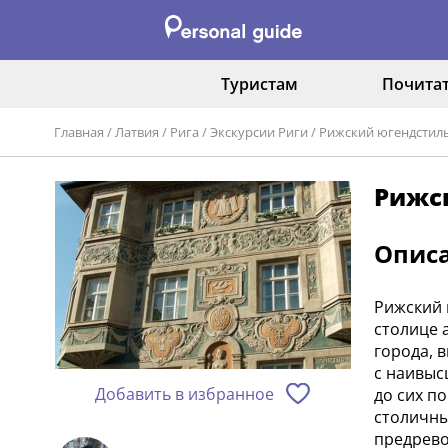
Туристам
Почита
Главная
/
Латвия
/
Рига
/
Экскурсии Риги
/
Рижский югендстиль
Рижс
Опис
Рижский 
столице 
города, 
с наивыс
Добавить в избранное
до сих п
столичны
предрево