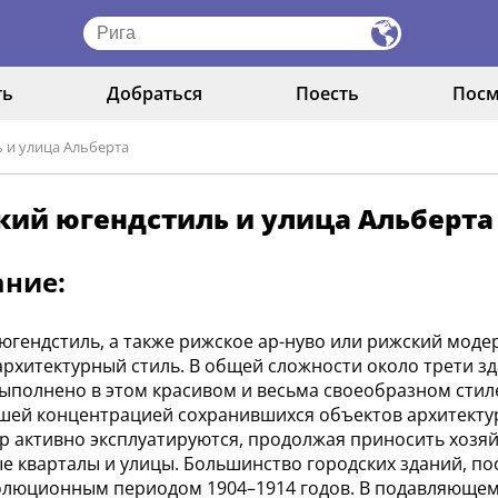
ть
Добраться
Поесть
Посм
 и улица Альберта
кий югендстиль и улица Альберта
ание:
югендстиль, а также рижское ар-нуво или рижский мод
архитектурный стиль. В общей сложности около трети з
выполнено в этом красивом и весьма своеобразном стиле
шей концентрацией сохранившихся объектов архитектур
ор активно эксплуатируются, продолжая приносить хозя
е кварталы и улицы. Большинство городских зданий, по
люционным периодом 1904–1914 годов. В подавляющем