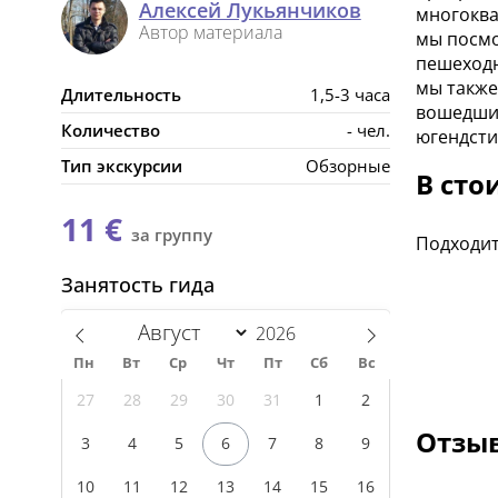
Алексей Лукьянчиков
многоква
Автор материала
мы посмо
пешеходн
мы также
Длительность
1,5-3 часа
вошедших
Количество
- чел.
югендсти
Тип экскурсии
Обзорные
В сто
11 €
за группу
Подходит
Занятость гида
Пн
Вт
Ср
Чт
Пт
Сб
Вс
27
28
29
30
31
1
2
Отзыв
3
4
5
6
7
8
9
10
11
12
13
14
15
16