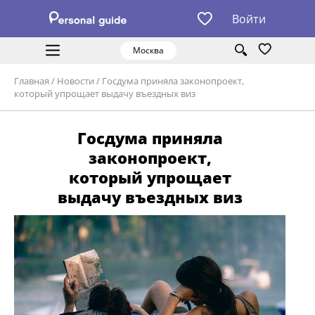
Войти
Москва
Главная
/
Новости
/
Госдума приняла законопроект,
который упрощает выдачу въездных виз
Госдума приняла
законопроект,
который упрощает
выдачу въездных виз