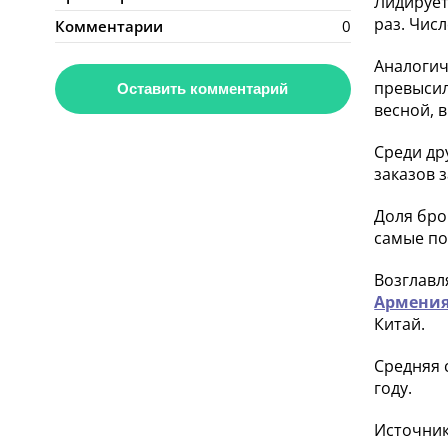
Лидируе
раз. Чис
Комментарии
0
Аналогич
превысил
Оставить комментарий
весной, 
Среди др
заказов 
Доля бро
самые по
Возглавл
Армени
Китай.
Средняя 
году.
Источни