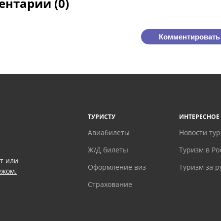
нтарии (0)
Комментировать
ТУРИСТУ
ИНТЕРЕСНОЕ
Авиабилеты
Новости ту
Ж/Д билеты
Туризм в Ро
т или
Оформление виз
Туризм за 
ежом.
Страхование