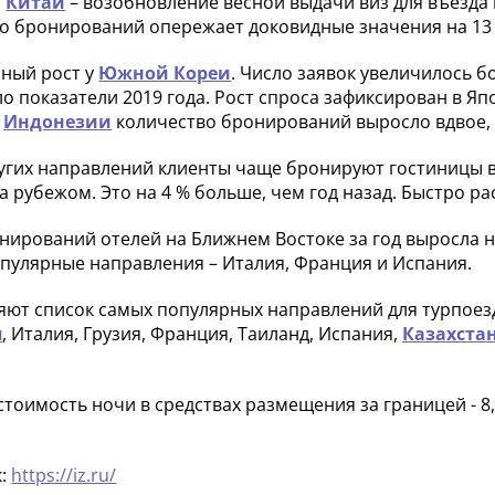
т
Китай
– возобновление весной выдачи виз для въезда в
ло бронирований опережает доковидные значения на 13
ный рост у
Южной Кореи
. Число заявок увеличилось б
о показатели 2019 года. Рост спроса зафиксирован в Я
в
Индонезии
количество бронирований выросло вдвое, 
угих направлений клиенты чаще бронируют гостиницы в с
за рубежом. Это на 4 % больше, чем год назад. Быстро ра
нирований отелей на Ближнем Востоке за год выросла на 
пулярные направления – Италия, Франция и Испания.
яют список самых популярных направлений для турпоез
я
, Италия, Грузия, Франция, Таиланд, Испания,
Казахста
стоимость ночи в средствах размещения за границей - 8,
к:
https://iz.ru/