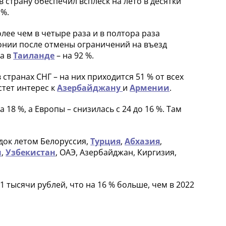
 страну обеспечил всплеск на лето в десятки
 %.
олее чем в четыре раза и в полтора раза
понии после отмены ограничений на въезд
а в
Таиланде
– на 92 %.
транах СНГ – на них приходится 51 % от всех
стет интерес к
Азербайджану
и
Армении
.
18 %, а Европы – снизилась с 24 до 16 %. Там
док летом Белоруссия,
Турция
,
Абхазия
,
н
,
Узбекистан
, ОАЭ, Азербайджан, Киргизия,
1 тысячи рублей, что на 16 % больше, чем в 2022