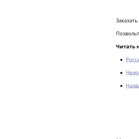
Заказать
Позвольт
Читать 
Росс
Недо
Назв