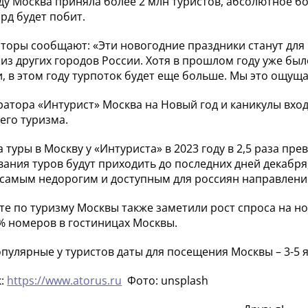
оду Москва приняла более 2 млн туристов, абсолютное бо
орд будет побит.
торы сообщают: «Эти новогодние праздники станут для 
 из других городов России. Хотя в прошлом году уже бы
и, в этом году турпоток будет еще больше. Мы это ощущае
ратора «Интурист» Москва на Новый год и каникулы вхо
его туризма.
а туры в Москву у «Интуриста» в 2023 году в 2,5 раза п
ания туров будут приходить до последних дней декабря,
 самым недорогим и доступным для россиян направлени
те по туризму Москвы также заметили рост спроса на но
% номеров в гостиницах Москвы.
пулярные у туристов даты для посещения Москвы – 3-5 я
к:
https://www.atorus.ru
Фото: unsplash