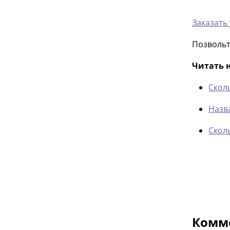
Заказать
Позвольт
Читать н
Сколь
Назв
Скол
Комме