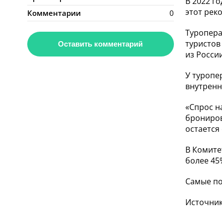
В 2022 г
этот рек
Комментарии
0
Туропера
туристов
Оставить комментарий
из Росси
У туропе
внутренн
«Спрос н
брониров
остается
В Комите
более 45
Самые по
Источни