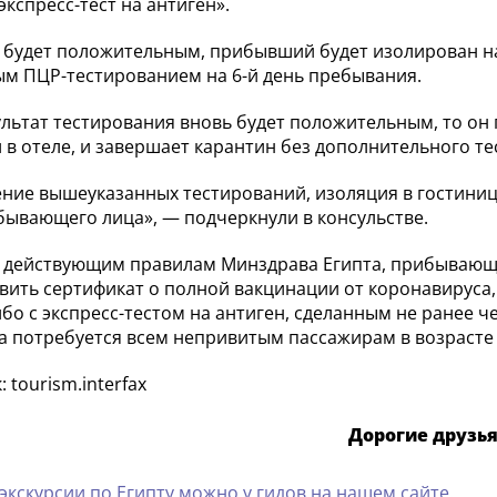
экспресс-тест на антиген».
т будет положительным, прибывший будет изолирован н
м ПЦР-тестированием на 6-й день пребывания.
ультат тестирования вновь будет положительным, то он
 в отеле, и завершает карантин без дополнительного т
ние вышеуказанных тестирований, изоляция в гостиниц
бывающего лица», — подчеркнули в консульстве.
 действующим правилам Минздрава Египта, прибывающ
вить сертификат о полной вакцинации от коронавируса,
ибо с экспресс-тестом на антиген, сделанным не ранее ч
а потребуется всем непривитым пассажирам в возрасте о
 tourism.interfax
Дорогие друзья
 экскурсии по Египту можно у гидов на нашем сайте.