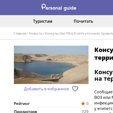
Туристам
Почитать
Главная
/
Новости
/
Консульство РФ в Египте уточнило правила
Консу
терри
Консу
на те
Добавить в избранное
Сообщает
ВОЗ или 
инфекцию
Рейтинг
0
у египет
Просмотров
729