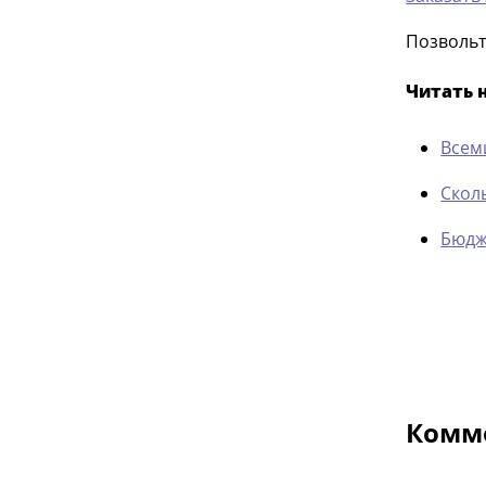
Позвольт
Читать 
Всем
Скол
Бюдж
Комме