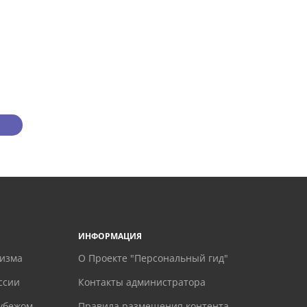
ИНФОРМАЦИЯ
ризма
О Проекте "Персональный гид"
ссии
Контакты администратора
рубежом
Правила размещения контента