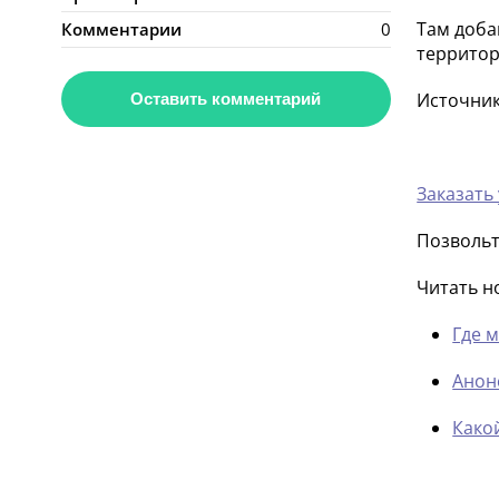
Там доба
Комментарии
0
территор
Источни
Оставить комментарий
Заказать
Позвольт
Читать н
Где 
Анон
Како