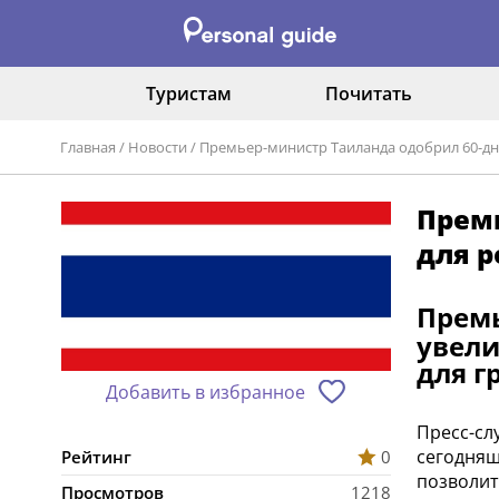
Туристам
Почитать
Главная
/
Новости
/
Премьер-министр Таиланда одобрил 60-д
Прем
для р
Прем
увели
для г
Добавить в избранное
Пресс-сл
сегодняш
Рейтинг
0
позволит 
Просмотров
1218