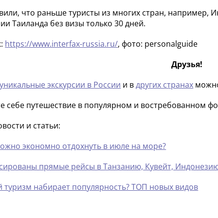
вили, что раньше туристы из многих стран, например, И
ии Таиланда без визы только 30 дней.
к:
https://www.interfax-russia.ru/
, фото: personalguide
Друзья!
 уникальные экскурсии в России
и в
других странах
можно
е себе путешествие в популярном и востребованном фо
овости и статьи:
можно экономно отдохнуть в июле на море?
сированы прямые рейсы в Танзанию, Кувейт, Индонези
й туризм набирает популярность? ТОП новых видов