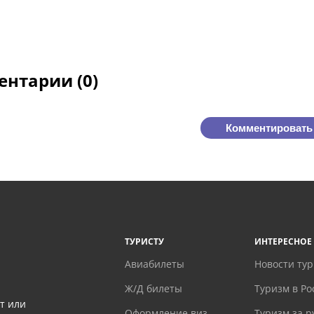
нтарии (0)
Комментировать
ТУРИСТУ
ИНТЕРЕСНОЕ
Авиабилеты
Новости ту
Ж/Д билеты
Туризм в Ро
т или
Оформление виз
Туризм за 