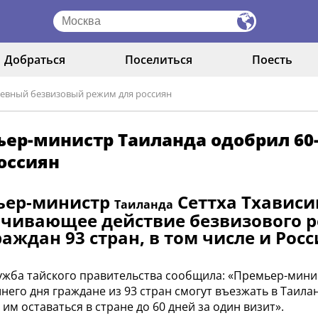
Добраться
Поселиться
Поесть
невный безвизовый режим для россиян
ьер-министр Таиланда одобрил 6
оссиян
ьер-министр
Сеттха Тхависи
Таиланда
чивающее действие безвизового ре
раждан 93 стран, в том числе и Росс
ужба тайского правительства сообщила: «Премьер-минис
него дня граждане из 93 стран смогут въезжать в Таилан
им оставаться в стране до 60 дней за один визит».