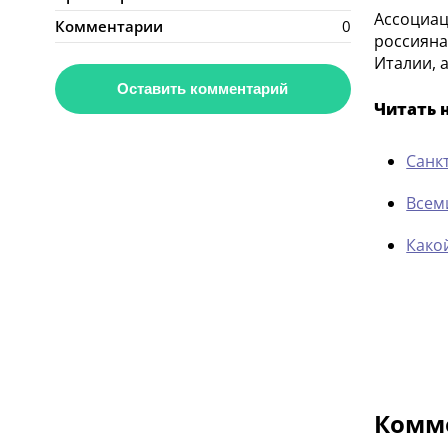
Ассоциац
Комментарии
0
россияна
Италии, 
Оставить комментарий
Читать 
Санк
Всем
Како
Комме