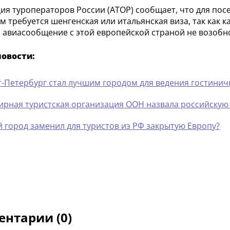
ия туроператоров России (АТОР) сообщает, что для пос
м требуется шенгенская или итальянская виза, так как 
а авиасообщение с этой европейской страной не возобн
новости:
т-Петербург стал лучшим городом для ведения гостинич
ирная туристская организация ООН назвала российскую
й город заменил для туристов из РФ закрытую Европу?
нтарии (0)