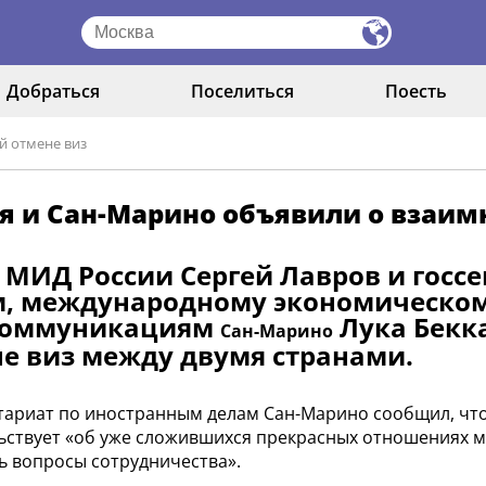
Добраться
Поселиться
Поесть
й отмене виз
я и Сан-Марино объявили о взаим
 МИД России Сергей Лавров и госс
, международному экономическом
коммуникациям
Лука Бекк
Сан-Марино
е виз между двумя странами.
тариат по иностранным делам Сан-Марино сообщил, чт
ьствует «об уже сложившихся прекрасных отношениях 
ь вопросы сотрудничества».