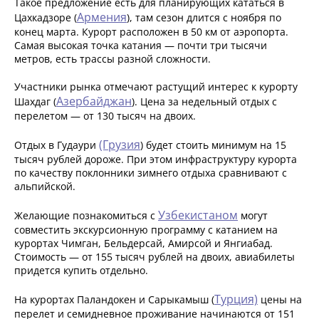
Такое предложение есть для планирующих кататься в
Армения
Цахкадзоре (
), там сезон длится с ноября по
конец марта. Курорт расположен в 50 км от аэропорта.
Самая высокая точка катания — почти три тысячи
метров, есть трассы разной сложности.
Участники рынка отмечают растущий интерес к курорту
Азербайджан
Шахдаг (
). Цена за недельный отдых с
перелетом — от 130 тысяч на двоих.
(Грузия
Отдых в Гудаури
) будет стоить минимум на 15
тысяч рублей дороже. При этом инфраструктуру курорта
по качеству поклонники зимнего отдыха сравнивают с
альпийской.
Узбекистаном
Желающие познакомиться с
могут
совместить экскурсионную программу с катанием на
курортах Чимган, Бельдерсай, Амирсой и Янгиабад.
Стоимость — от 155 тысяч рублей на двоих, авиабилеты
придется купить отдельно.
Турция)
На курортах Паландокен и Сарыкамыш (
цены на
перелет и семидневное проживание начинаются от 151