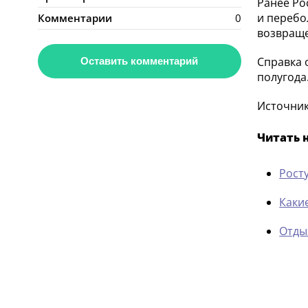
Ранее Ро
и перебо
Комментарии
0
возвраще
Справка 
Оставить комментарий
полугода
Источник:
Читать 
Рост
Каки
Отды