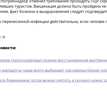
спотребнадзор отменил требование проходить ПЦР-скри
левших туристов. Вакцинация должна быть пройдена не 
ния, факт болезни и выздоровления следует подтверди
о перенесенной инфекции действительна, если человек 
.
 iz
новости:
уризм спрогнозировал полное восстановление внутренн
е маршруты чаще всего выбирают пассажиры бизнес-кла
х в Доминикане: когда можно улететь и сколько нужно з