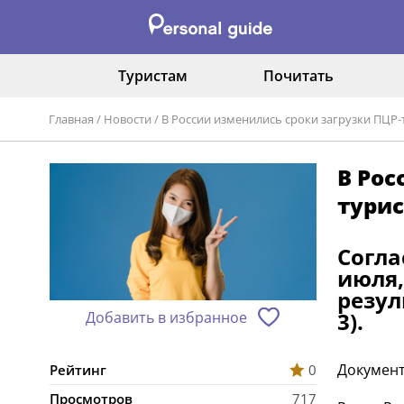
Туристам
Почитать
Главная
/
Новости
/
В России изменились сроки загрузки ПЦР-т
В Рос
турис
Согла
июля,
резул
3).
Добавить в избранное
Документ
Рейтинг
0
Просмотров
717