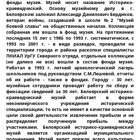
фонды музея. Музей носит название Историко-
краеведческий. Основу музейному делу в г.
Белоярском заложил Александр Данилович Бердиков,
ветеран войны, создавший в школе №2 "Музей
боевой славы" на общественных началах. Коллекция
собранная им вошла в фонд музея. На протяжении
последних 15 лет с 1986 по 1993 г. систематически, с
1993 по 2001 г. - в виде разведок, проводили на
территории города и района раскопки специалисты
ПНИАЛ УрГУ Северного отряда, отдельные коллекции
(но далеко не все) вошли в состав фонда музея.
Работал в 1993 г. летний археологический лагерь
школьников под руководством С.М.Лешевой, отчеты
об их работе - также в фондах. Городу - 30 лет,
музейные сотрудники проводят работу по сбору и
фиксации сведений за 30 лет. Белоярский историко-
краеведческий музей работает в форме
некоммерческого учреждения исторической
специализации, то есть не имеет в качестве основной
цели своей деятельности извлечение прибыли и не
распределяет полученную прибыль между
участниками. Белоярский историко-краеведческий
музей является организацией муниципального
подчинения. Музей ведет прежде всего культурно-