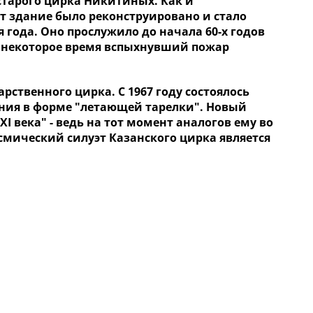
 старого цирка Никитиных. Как и
т здание было реконструировано и стало
года. Оно прослужило до начала 60-х годов
ез некоторое время вспыхнувший пожар
рственного цирка. С 1967 году состоялось
ания в форме "летающей тарелки". Новый
I века" - ведь на тот момент аналогов ему во
мический силуэт Казанского цирка является