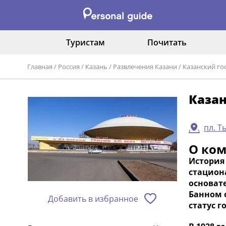
Туристам
Почитать
Главная
/
Россия
/
Казань
/
Развлечения Казани
/
Казанский го
Каза
пл. Т
О ко
История 
стацион
основат
Банном о
Добавить в избранное
статус г