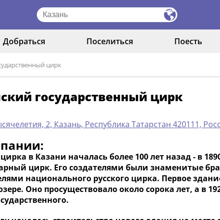
Добраться
Поселиться
Поесть
сударственный цирк
нский государственный цирк
ысячелетия, 2, Казань, Республика Татарстан 420111, Ро
мпании:
цирка в Казани началась более 100 лет назад - в 189
арный цирк. Его создателями были знаменитые бра
елями национального русского цирка. Первое здани
зере. Оно просуществовало около сорока лет, а в 1
осударственного.