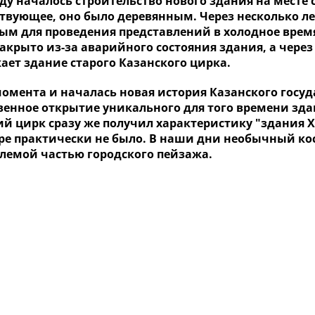
оду началось строительство нового здания на месте
твующее, оно было деревянным. Через несколько ле
ым для проведения представлений в холодное время 
закрыто из-за аварийного состояния здания, а чер
ает здание старого Казанского цирка.
момента и началась новая история Казанского госуда
венное открытие уникального для того времени зд
й цирк сразу же получил характеристику "здания XX
ре практически не было. В наши дни необычный кос
лемой частью городского пейзажа.