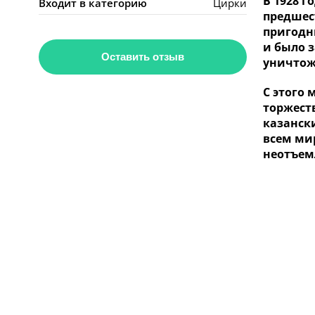
В 1928 г
Входит в категорию
Цирки
предшес
пригодн
и было 
Оставить отзыв
уничтож
С этого 
торжест
казански
всем ми
неотъем