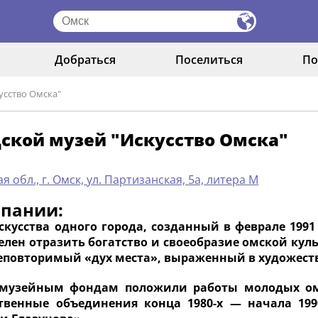
Добраться
Поселиться
По
усство Омска"
ской музей "Искусство Омска"
я обл., г. Омск, ул. Партизанская, 5а, литера М
мпании:
скусства одного города, созданный в феврале 1991
елен отразить богатство и своеобразие омской кул
еповторимый «дух места», выраженный в художест
музейным фондам положили работы молодых ом
твенные объединения конца 1980-х — начала 1990