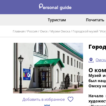
Туристам
Почитать
Главная
/
Россия
/
Омск
/
Музеи Омска
/
Городской музей "Иск
Город
Омска
О ко
Музей и
был нац
Омску н
Начало 
Добавить в избранное
художес