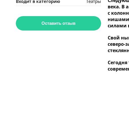
Следующ
Входит в категорию
Театры
века. В
с колон
нишами.
Оставить отзыв
силами 
Свой ны
северо-
стеклян
Сегодня
совреме