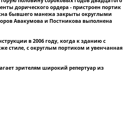
вторую половину сороковых годов двадцатого
енты дорического ордера - пристроен портик
Окна бывшего манежа закрыты округлыми
торов Авакумова и Постникова выполнена
трукции в 2006 году, когда к зданию с
 же стиле, с округлым портиком и увенчанная
лагает зрителям широкий репертуар из