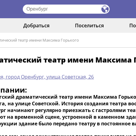
Добраться
Поселиться
По
тический театр имени Максима Горького
атический театр имени Максима 
я, город Оренбург, улица Советская, 26
мпании:
гский драматический театр имени Максима Горьког
а, на улице Советской. История создания театра во
ург начинают регулярно приезжать с гастролями те
ют на временной сцене, устроенной в каменном зда
рукции здание было передано театру в постоянное в