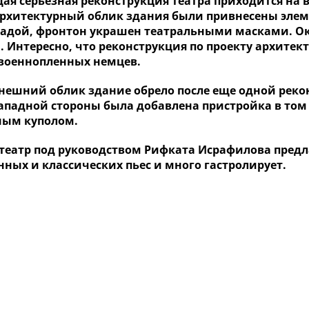
ая серьезная реконструкция театра приходится на 
 архитектурный облик здания были привнесены элем
надой, фронтон украшен театральными масками. 
 Интересно, что реконструкция по проекту архитек
военнопленных немцев.
нешний облик здание обрело после еще одной реконс
западной стороны была добавлена пристройка в том
ным куполом.
 театр под руководством Рифката Исрафилова пред
нных и классических пьес и много гастролирует.