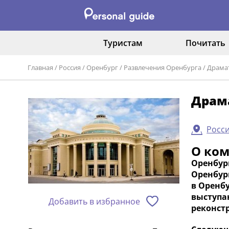
Туристам
Почитать
Главная
/
Россия
/
Оренбург
/
Развлечения Оренбурга
/
Драма
Драм
Росси
О ко
Оренбур
Оренбург
в Оренб
выступа
Добавить в избранное
реконст