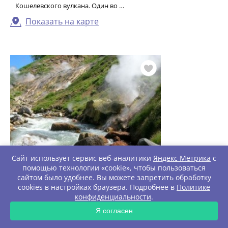
Кошелевского вулкана. Один во …
Показать на карте
Сайт использует сервис веб-аналитики
Яндекс Метрика
с
помощью технологии «cookie», чтобы пользоваться
Долина гейзеров
сайтом было удобнее. Вы можете запретить обработку
Долина гейзеров - одно из крупнейших скоплений гейзеров в
cookies в настройках браузера. Подробнее в
Политике
мире, и единственное в Евразии. Находится на территории
конфиденциальности
.
Кроноцкого госуд …
ЗАПРОС
Я согласен