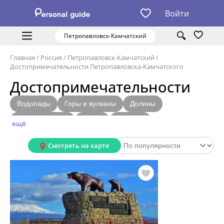
Войти
Петропавловск-Камчатский
Главная
/
Россия
/
Петропавловск-Камчатский
/
Достопримечательности Петропавловска-Камчатского
Достопримечательности
Водопады
Горы и вулканы
Долины
Бухты и заливы
Озера
Острова
ещё
Скульптуры и памятники
Природные парки
Смотреть на карте