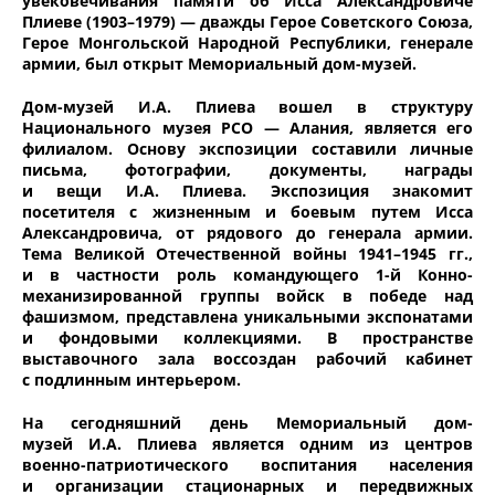
увековечивания памяти об Исса Александровиче
Плиеве (1903–1979) — дважды Герое Советского Союза,
Герое Монгольской Народной Республики, генерале
армии, был открыт Мемориальный дом-музей.
Дом-музей И.А. Плиева вошел в структуру
Национального музея РСО — Алания, является его
филиалом. Основу экспозиции составили личные
письма, фотографии, документы, награды
и вещи И.А. Плиева. Экспозиция знакомит
посетителя с жизненным и боевым путем Исса
Александровича, от рядового до генерала армии.
Тема Великой Отечественной войны 1941–1945 гг.,
и в частности роль командующего 1-й Конно-
механизированной группы войск в победе над
фашизмом, представлена уникальными экспонатами
и фондовыми коллекциями. В пространстве
выставочного зала воссоздан рабочий кабинет
с подлинным интерьером.
На сегодняшний день Мемориальный дом-
музей И.А. Плиева является одним из центров
военно-патриотического воспитания населения
и организации стационарных и передвижных