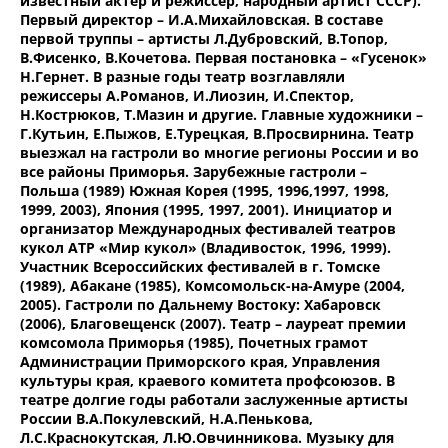
известный актёр и режиссер, народный артист СССР).
Первый директор – И.А.Михайловская. В составе
первой труппы – артисты Л.Дубровский, В.Топор,
В.Фисенко, В.Кочетова. Первая постановка – «Гусенок»
Н.Гернет. В разные годы театр возглавляли
режиссеры А.Романов, И.Лиозин, И.Спектор,
Н.Кострюков, Т.Мазин и другие. Главные художники –
Г.Кутьин, Е.Пыжов, Е.Турецкая, В.Просвирнина. Театр
выезжал на гастроли во многие регионы России и во
все районы Приморья. Зарубежные гастроли –
Польша (1989) Южная Корея (1995, 1996,1997, 1998,
1999, 2003), Япония (1995, 1997, 2001). Инициатор и
организатор Международных фестивалей театров
кукол АТР «Мир кукол» (Владивосток, 1996, 1999).
Участник Всероссийских фестивалей в г. Томске
(1989), Абакане (1985), Комсомольск-на-Амуре (2004,
2005). Гастроли по Дальнему Востоку: Хабаровск
(2006), Благовещенск (2007). Театр – лауреат премии
комсомола Приморья (1985), Почетных грамот
Администрации Приморского края, Управления
культуры края, краевого комитета профсоюзов. В
театре долгие годы работали заслуженные артисты
России В.А.Покулевский, Н.А.Пенькова,
Л.С.Краснокутская, Л.Ю.Овчинникова. Музыку для