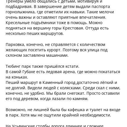
Тренеры умело общались с детьми, мотивируя и
подбадривая. В завершение детям выдали паспорта
горнолыжника, где отметили их навыки. Такие мелочи
очень важны и оставляют приятные впечатления.
Кресельные подъёмники тоже в помощь. Можно
подняться на вершину горы Крестовая. Оттуда есть
несколько пеших маршрутов.
Парковка, конечно, не справляется с количеством
желающих посетить курорт. Поэтому вся улица под
склоном заставлена машинами.
Тюбинг парк также пришёлся кстати.
В самой Губахе есть ледовая арена, где можно покататься
на коньках.
Пеший маршрут в Каменный город достаточно лёгкий и
не долгий. Видели людей с колясками. Среди скал с ними,
конечно, не удобно. Мы брали снегокат. Просто оставили
его под деревом, когда лазали по камням.
Возможно, не лишней была бы кафешка и туалет на входе
в парк. Хотя мы не ощутили крайней необходимости.
На Усьвинские столбы дорога длиннее и сложнее.