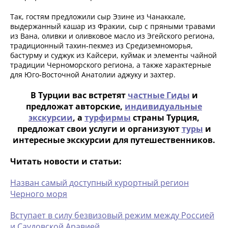
Так, гостям предложили сыр Эзине из Чанаккале,
выдержанный кашар из Фракии, сыр с пряными травами
из Вана, оливки и оливковое масло из Эгейского региона,
традиционный тахин‑пекмез из Средиземноморья,
бастурму и суджук из Кайсери, куймак и элементы чайной
традиции Черноморского региона, а также характерные
для Юго‑Восточной Анатолии аджуку и захтер.
В Турции вас встретят
частные Гиды
и
предложат авторские,
индивидуальные
экскурсии
, а
турфирмы
страны Турция,
предложат свои услуги и организуют
туры
и
интересные экскурсии для путешественников.
Читать новости и статьи:
Назван самый доступный курортный регион
Черного моря
Вступает в силу безвизовый режим между Россией
и Саудовской Аравией