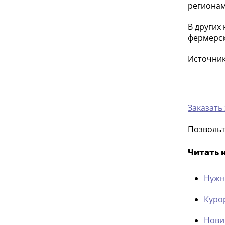
регионам
В других
фермерск
Источник:
Заказать
Позвольт
Читать 
Нужн
Куро
Нови