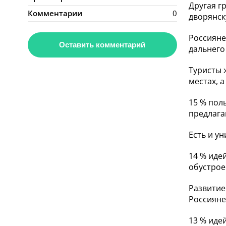
Другая г
Комментарии
0
дворянск
Россияне
Оставить комментарий
дальнего
Туристы 
местах, 
15 % пол
предлага
Есть и у
14 % иде
обустро
Развитие
Россияне
13 % иде