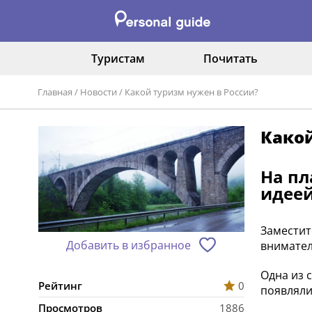
Туристам
Почитать
Главная
/
Новости
/
Какой туризм нужен в России?
Какой
На пл
идеей
Заместит
Добавить в избранное
внимател
Одна из 
Рейтинг
0
появляли
Просмотров
1886