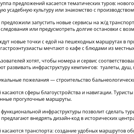
руппа предложений касается тематических туров: нового
ую усадебную культуру или знакомство с производством
 предложили запустить новые сервисы на ж/д транспорт
 следования или предусмотреть долгие остановки с воз
ждут новые точки с едой на пешеходных маршрутах в пр
а гастроэнтузиасты мечтают о кафе с блюдами из местны
ьзователей хотят, чтобы номера и сервис соответствов
ют развивать инфраструктуру кемпингов: туалеты, душ,
никальные пожелания — строительство бальнеологическ
й касаются сферы благоустройства и навигации. Туристы
енные прогулочные маршруты.
 функциональной инфраструктуры позволит сделать тур
 предлагают внедрять дизайн-код в исторических центр
й касаются транспорта: создание удобных маршрутов о