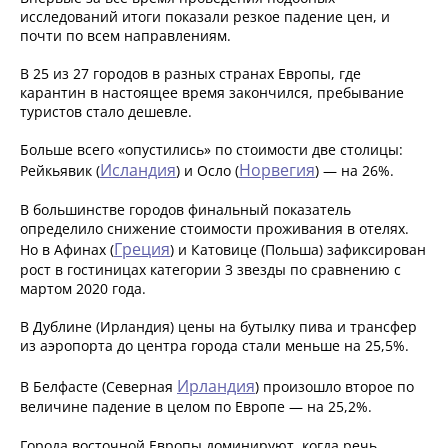
исследований итоги показали резкое падение цен, и
почти по всем направлениям.
В 25 из 27 городов в разных странах Европы, где
карантин в настоящее время закончился, пребывание
туристов стало дешевле.
Больше всего «опустились» по стоимости две столицы:
Исландия
Норвегия
Рейкьявик (
) и Осло (
) — на 26%.
В большинстве городов финальный показатель
определило снижение стоимости проживания в отелях.
Греция
Но в Афинах (
) и Катовице (Польша) зафиксирован
рост в гостиницах категории 3 звезды по сравнению с
мартом 2020 года.
В Дублине (Ирландия) цены на бутылку пива и трансфер
из аэропорта до центра города стали меньше на 25,5%.
Ирландия
В Белфасте (Северная
) произошло второе по
величине падение в целом по Европе — на 25,2%.
Города восточной Европы доминируют, когда речь