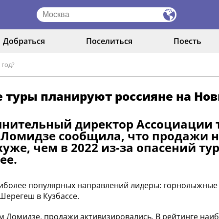
Добраться
Поселиться
Поесть
 год?
 туры планируют россияне на Нов
нительный директор Ассоциации т
Ломидзе сообщила, что продажи но
хуже, чем в 2022 из-за опасений т
ее.
иболее популярных направлений лидеры: горнолыжные 
 Шерегеш в Кузбассе.
м Ломидзе, продажи активизировались. В рейтинге на