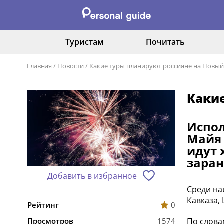
Туристам
Почитать
Главная
/
Новости
/
Какие туры планируют россияне на Новый
Какие
Испол
Майя 
идут 
заран
Добавить в избранное
Среди на
Кавказа,
Рейтинг
0
По слова
Просмотров
1574