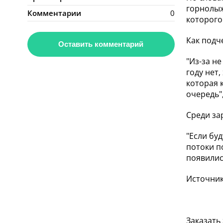
горнолыж
Комментарии
0
которого
Как подч
Оставить комментарий
"Из-за н
году нет
которая 
очередь"
Среди за
"Если бу
потоки п
появилис
Источник
Заказать