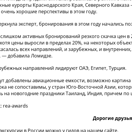
ные курорты Краснодарского Края, Северного Кавказа – 
 очень хорошие перспективы в этом году.
еркнула эксперт, бронирования в этом году начались по
е слишком активных бронирований резкого скачка цен в 2
, хотя цены выросли в пределах 20%, на некоторых объек
касалась всех направлений, и зарубежных, и внутренних
, — добавила Ломидзе.
рубежных направлений лидируют ОАЭ, Египет, Турция.
дут добавлены авиационные емкости, возможно картина 
ока не сопоставимы, у стран Юго-Восточной Азии, кото
ь на новогодние праздники Таиланд, Индия, причем по це
: rea-awards
Дорогие друзья
 экскурсии в России можно у гидов на нашем сайте.