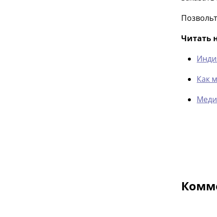
Позвольт
Читать 
Инди
Как 
Меди
Комме