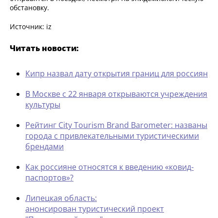
обстановку.
Источник: iz
Читать новости:
Кипр назвал дату открытия границ для россиян
В Москве с 22 января открываются учреждения
культуры
Рейтинг City Tourism Brand Barometer: названы
города с привлекательными туристическими
брендами
Как россияне относятся к введению «ковид-
паспортов»?
Липецкая область:
анонсирован туристический проект