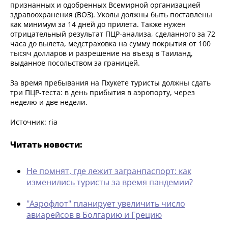
признанных и одобренных Всемирной организацией
здравоохранения (ВОЗ). Уколы должны быть поставлены
как минимум за 14 дней до прилета. Также нужен
отрицательный результат ПЦР-анализа, сделанного за 72
часа до вылета, медстраховка на сумму покрытия от 100
тысяч долларов и разрешение на въезд в Таиланд,
выданное посольством за границей.
За время пребывания на Пхукете туристы должны сдать
три ПЦР-теста: в день прибытия в аэропорту, через
неделю и две недели.
Источник: ria
Читать новости:
Не помнят, где лежит загранпаспорт: как
изменились туристы за время пандемии?
"Аэрофлот" планирует увеличить число
авиарейсов в Болгарию и Грецию