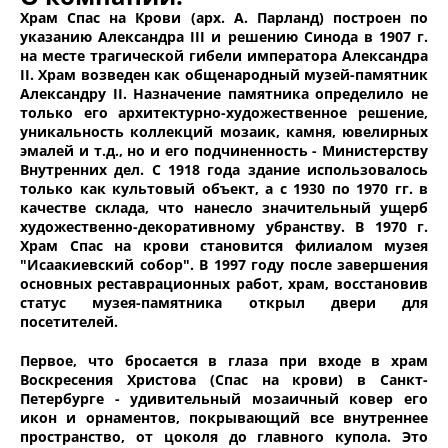
Храм Спас на Крови (арх. А. Парланд) построен по
указанию Александра III и решению Синода в 1907 г.
на месте трагической гибели императора Александра
II. Храм возведен как общенародный музей-памятник
Александру II. Назначение памятника определило не
только его архитектурно-художественное решение,
уникальность коллекций мозаик, камня, ювелирных
эмалей и т.д., но и его подчиненность - Министерству
Внутренних дел. С 1918 года здание использовалось
только как культовый объект, а с 1930 по 1970 гг. в
качестве склада, что нанесло значительный ущерб
художественно-декоративному убранству. В 1970 г.
Храм Спас на крови становится филиалом музея
"Исаакиевский собор". В 1997 году после завершения
основных реставрационных работ, храм, восстановив
статус музея-памятника открыл двери для
посетителей.
Первое, что бросается в глаза при входе в храм
Воскресения Христова (Спас на крови) в Санкт-
Петербурге - удивительный мозаичный ковер его
икон и орнаментов, покрывающий все внутреннее
пространство, от цоколя до главного купола. Это