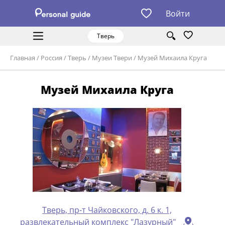
Войти
Тверь
Главная
/
Россия
/
Тверь
/
Музеи Твери
/
Музей Михаила Круга
Музей Михаила Круга
Тверь, пр-т Чайковского, д. 6 к. 1,
развлекательный комплекс "Лазурный"