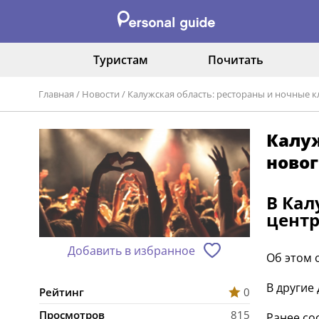
Туристам
Почитать
Главная
/
Новости
/
Калужская область: рестораны и ночные 
Калуж
ново
В Кал
центр
Добавить в избранное
Об этом 
В другие
Рейтинг
0
Просмотров
815
Ранее со