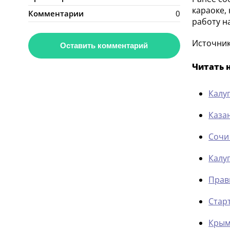
караоке,
Комментарии
0
работу н
Источник:
Оставить комментарий
Читать 
Калу
Каза
Сочи
Калу
Прав
Стар
Крым