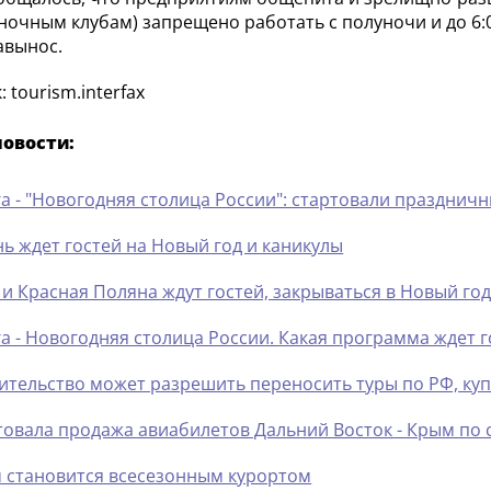
 ночным клубам) запрещено работать с полуночи и до 6:0
авынос.
 tourism.interfax
новости:
га - "Новогодняя столица России": стартовали праздничн
нь ждет гостей на Новый год и каникулы
 и Красная Поляна ждут гостей, закрываться в Новый год
га - Новогодняя столица России. Какая программа ждет г
ительство может разрешить переносить туры по РФ, ку
товала продажа авиабилетов Дальний Восток - Крым по
 становится всесезонным курортом