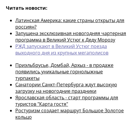
Читать новости:
Латинская Америка: какие страны открыты для
россиян?
Запущена эксклюзивная новогодняя чартерная
программа в Великий Устюг к Деду Морозу
РЖД запускают в Великий Устюг поезда
выходного дня из крупных мегаполисов
Приэльбрусье, Домбай, Архыз - в продаже
появились уникальные горнолыжные
турпакеты
Санатории Санкт-Петербурга ждут высокую
загрузку на новогодние праздники
Ярославская область - старт программы для
туристов "Карта гостя"
Ростуризм создает маршрут Большое Золотое
кольцо