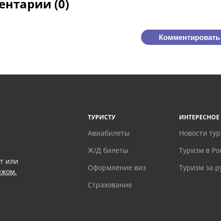
нтарии (0)
Комментировать
ТУРИСТУ
ИНТЕРЕСНОЕ
Авиабилеты
Новости ту
Ж/Д билеты
Туризм в Ро
т или
Оформление виз
Туризм за 
ежом.
Страхование