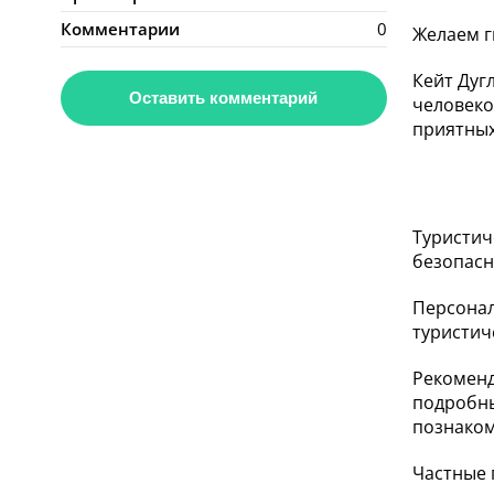
Комментарии
0
Желаем г
Кейт Дуг
Оставить комментарий
человеко
приятны
Туристич
безопасн
Персонал
туристич
Рекоменд
подробны
познаком
Частные 