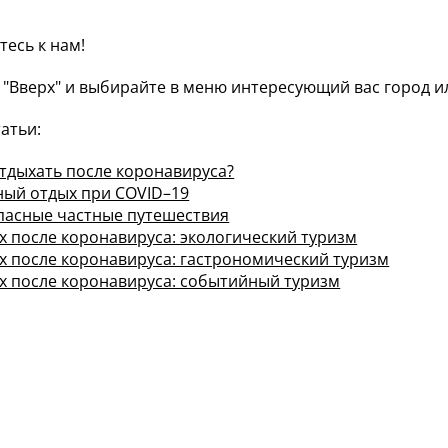
есь к нам!
 "Вверх" и выбирайте в меню интересующий вас город ил
татьи:
отдыхать после коронавируса?
ный отдых при COVID–19
пасные частные путешествия
х после коронавируса: экологический туризм
х после коронавируса: гастрономический туризм
х после коронавируса: событийный туризм