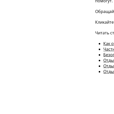
помогут.
Обращайт
Кликайте
Читать с
Как 
Част
Безо
Отды
Отды
Отды