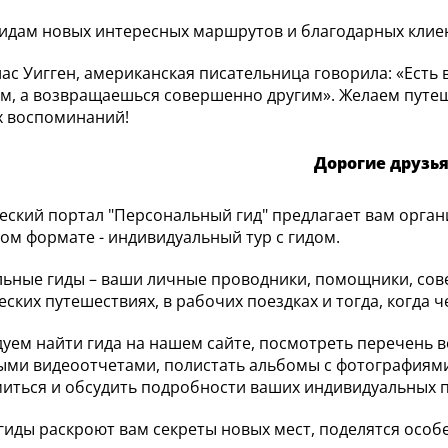
идам новых интересных маршрутов и благодарных клие
лас Уигген, американская писательница говорила: «Есть
м, а возвращаешься совершенно другим». Желаем путе
х воспоминаний!
Дорогие друзья
еский портал "Персональный гид" предлагает вам орга
ом формате - индивидуальный тур с гидом.
ьные гиды – ваши личные проводники, помощники, сове
еских путешествиях, в рабочих поездках и тогда, когда 
уем найти гида на нашем сайте, посмотреть перечень 
ми видеоотчетами, полистать альбомы с фотографиями
иться и обсудить подробности ваших индивидуальных п
гиды раскроют вам секреты новых мест, поделятся особ