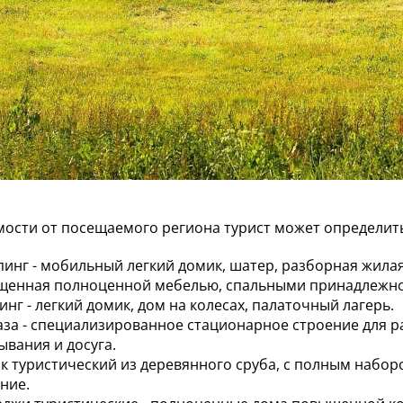
мости от посещаемого региона турист может определит
пинг - мобильный легкий домик, шатер, разборная жила
щенная полноценной мебелью, спальными принадлежност
нг - легкий домик, дом на колесах, палаточный лагерь.
аза - специализированное стационарное строение для р
ывания и досуга.
к туристический из деревянного сруба, с полным набор
ние.