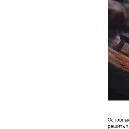
Основные
решить т