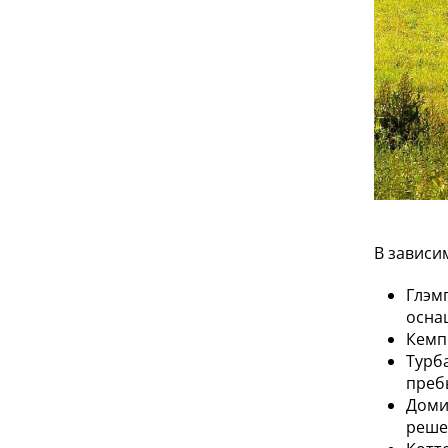
В зависи
Глэм
осна
Кемпи
Турб
преб
Доми
реше