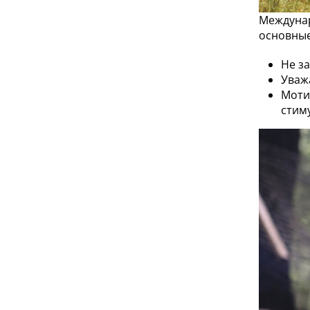
Междунар
основные
Не з
Уваж
Моти
стим