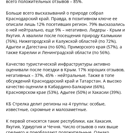
всего положительных отзывов – 85%.
Больше всего высказываний о природе собрал
Краснодарский край. Правда, в позитивном ключе ее
описали лишь 12% посетивших регион. 79% высказались
о ней нейтрально, еще 9% – негативно. Лидеры - Крым и
Якутия. А хвалили после посещения природу Калмыкии
(76%), Нижегородской и Калужской областей (по 72%),
Адыгеи и Дагестана (по 60%), Приморского края (57%), а
также Карелии и Ленинградской области (по 56%).
Качество туристической инфраструктуры активно
оценивали после поездки в Крым. 17% хороших отзывов,
негативных – 37%, 45% - нейтральные. Также в топе
обсуждений Краснодарский край и Татарстан. А высоко
качество оценили в Кабардино-Балкарии (66%),
Красноярском крае (53%), Адыгее (50%) и Хакасии (39%).
КБ Стрелка делит регионы на 4 группы: особые,
известные, скромные и малозаметные.
К первой относятся такие республики, как Хакасия,
Якутия, Удмуртия и Чечня. Число отзывов о них выше
среднего и преобладают положительные. Однако,